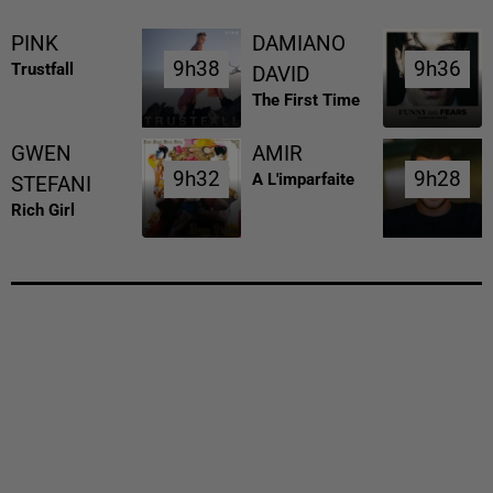
PINK
DAMIANO
9h38
9h38
9h36
9h36
Trustfall
DAVID
The First Time
GWEN
AMIR
9h32
9h32
9h28
9h28
A L'imparfaite
STEFANI
Rich Girl