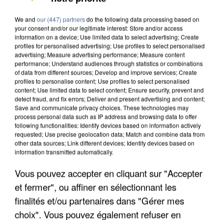
DE FAUNE SAUVAGE SONT...
We and
our (447) partners
do the following data processing based on
your consent and/or our legitimate interest: Store and/or access
information on a device; Use limited data to select advertising; Create
profiles for personalised advertising; Use profiles to select personalised
advertising; Measure advertising performance; Measure content
performance; Understand audiences through statistics or combinations
of data from different sources; Develop and improve services; Create
profiles to personalise content; Use profiles to select personalised
content; Use limited data to select content; Ensure security, prevent and
detect fraud, and fix errors; Deliver and present advertising and content;
Save and communicate privacy choices. These technologies may
process personal data such as IP address and browsing data to offer
following functionalities: Identify devices based on information actively
requested; Use precise geolocation data; Match and combine data from
other data sources; Link different devices; Identify devices based on
information transmitted automatically.
Vous pouvez accepter en cliquant sur "Accepter
L’UN DES FONDATEURS SUPPOSÉS DE LA DZ
et fermer", ou affiner en sélectionnant les
MAFIA INTERPELLÉ EN ALGÉRIE
finalités et/ou partenaires dans "Gérer mes
choix". Vous pouvez également refuser en