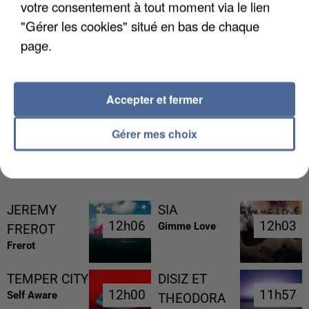
votre consentement à tout moment via le lien
"Gérer les cookies" situé en bas de chaque
page.
UNE TOURISTE DE L’OISE EMPORTÉE PAR UNE
COULÉE DE BOUE EN HAUTE-SAVOIE
Accepter et fermer
Gérer mes choix
RÉCEMMENT DIFFUSÉ
JEREMY
SIA
12h06
12h06
12h03
12h03
Gimme Love
FREROT
Frerot
TEMPER CITY
DISIZ ET
12h00
12h00
11h57
11h57
Self Aware
THEODORA