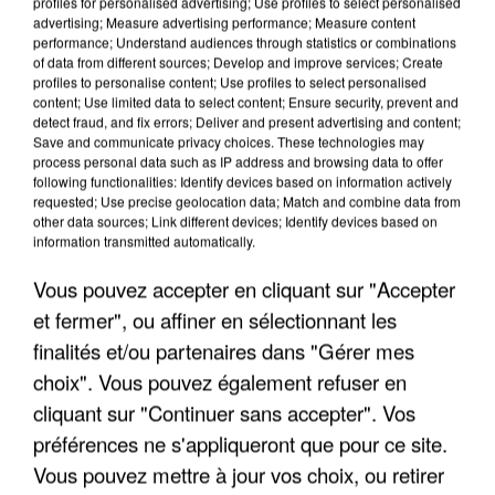
profiles for personalised advertising; Use profiles to select personalised
advertising; Measure advertising performance; Measure content
performance; Understand audiences through statistics or combinations
of data from different sources; Develop and improve services; Create
profiles to personalise content; Use profiles to select personalised
content; Use limited data to select content; Ensure security, prevent and
detect fraud, and fix errors; Deliver and present advertising and content;
Save and communicate privacy choices. These technologies may
process personal data such as IP address and browsing data to offer
following functionalities: Identify devices based on information actively
UN SECOND CADRE DE LA DZ MAFIA
requested; Use precise geolocation data; Match and combine data from
other data sources; Link different devices; Identify devices based on
INTERPELLÉ EN ALGÉRIE
information transmitted automatically.
Vous pouvez accepter en cliquant sur "Accepter
et fermer", ou affiner en sélectionnant les
finalités et/ou partenaires dans "Gérer mes
choix". Vous pouvez également refuser en
cliquant sur "Continuer sans accepter". Vos
préférences ne s'appliqueront que pour ce site.
Vous pouvez mettre à jour vos choix, ou retirer