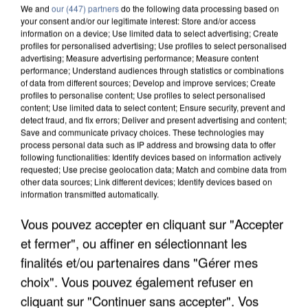
We and
our (447) partners
do the following data processing based on
your consent and/or our legitimate interest: Store and/or access
information on a device; Use limited data to select advertising; Create
profiles for personalised advertising; Use profiles to select personalised
advertising; Measure advertising performance; Measure content
performance; Understand audiences through statistics or combinations
of data from different sources; Develop and improve services; Create
profiles to personalise content; Use profiles to select personalised
content; Use limited data to select content; Ensure security, prevent and
detect fraud, and fix errors; Deliver and present advertising and content;
Save and communicate privacy choices. These technologies may
process personal data such as IP address and browsing data to offer
following functionalities: Identify devices based on information actively
requested; Use precise geolocation data; Match and combine data from
other data sources; Link different devices; Identify devices based on
information transmitted automatically.
APRÈS TOUTES CES CANICULES, LES REFUGES
DE FAUNE SAUVAGE SONT...
Vous pouvez accepter en cliquant sur "Accepter
et fermer", ou affiner en sélectionnant les
finalités et/ou partenaires dans "Gérer mes
choix". Vous pouvez également refuser en
cliquant sur "Continuer sans accepter". Vos