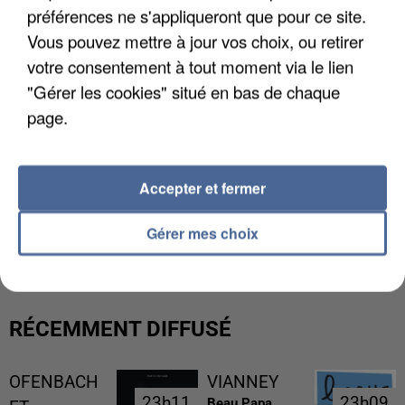
préférences ne s'appliqueront que pour ce site.
Vous pouvez mettre à jour vos choix, ou retirer
votre consentement à tout moment via le lien
"Gérer les cookies" situé en bas de chaque
page.
Accepter et fermer
L’UN DES FONDATEURS SUPPOSÉS DE LA DZ
MAFIA INTERPELLÉ EN ALGÉRIE
Gérer mes choix
RÉCEMMENT DIFFUSÉ
OFENBACH
VIANNEY
23h11
23h11
23h09
23h09
Beau Papa