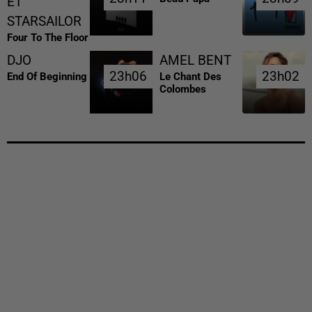
ET
STARSAILOR
Four To The Floor
DJO
AMEL BENT
23h06
23h06
23h02
23h02
End Of Beginning
Le Chant Des
Colombes