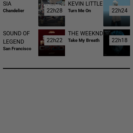
SIA
KEVIN LITTLE
22h28
22h28
22h24
22h24
Chandelier
Turn Me On
SOUND OF
THE WEEKND
22h22
22h22
22h18
22h18
Take My Breath
LEGEND
San Francisco