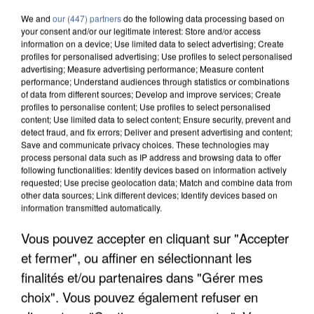
We and
our (447) partners
do the following data processing based on
your consent and/or our legitimate interest: Store and/or access
information on a device; Use limited data to select advertising; Create
profiles for personalised advertising; Use profiles to select personalised
advertising; Measure advertising performance; Measure content
performance; Understand audiences through statistics or combinations
of data from different sources; Develop and improve services; Create
profiles to personalise content; Use profiles to select personalised
content; Use limited data to select content; Ensure security, prevent and
detect fraud, and fix errors; Deliver and present advertising and content;
Save and communicate privacy choices. These technologies may
process personal data such as IP address and browsing data to offer
following functionalities: Identify devices based on information actively
requested; Use precise geolocation data; Match and combine data from
other data sources; Link different devices; Identify devices based on
information transmitted automatically.
UN SECOND CADRE DE LA DZ MAFIA
Vous pouvez accepter en cliquant sur "Accepter
INTERPELLÉ EN ALGÉRIE
et fermer", ou affiner en sélectionnant les
finalités et/ou partenaires dans "Gérer mes
choix". Vous pouvez également refuser en