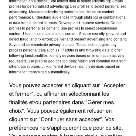
information on a device; Use limited data to select advertising; Create
profiles for personalised advertising; Use profiles to select personalised
advertising; Measure advertising performance; Measure content
performance; Understand audiences through statistics or combinations
of data from different sources; Develop and improve services; Create
profiles to personalise content; Use profiles to select personalised
content; Use limited data to select content; Ensure security, prevent and
detect fraud, and fix errors; Deliver and present advertising and content;
Save and communicate privacy choices. These technologies may
process personal data such as IP address and browsing data to offer
following functionalities: Identify devices based on information actively
requested; Use precise geolocation data; Match and combine data from
LES DONNÉES DE 300 000 CLIENTS DÉROBÉES À
other data sources; Link different devices; Identify devices based on
information transmitted automatically.
INTERMARCHÉ APRÈS UNE...
Vous pouvez accepter en cliquant sur "Accepter
et fermer", ou affiner en sélectionnant les
finalités et/ou partenaires dans "Gérer mes
choix". Vous pouvez également refuser en
cliquant sur "Continuer sans accepter". Vos
préférences ne s'appliqueront que pour ce site.
Vous pouvez mettre à jour vos choix, ou retirer