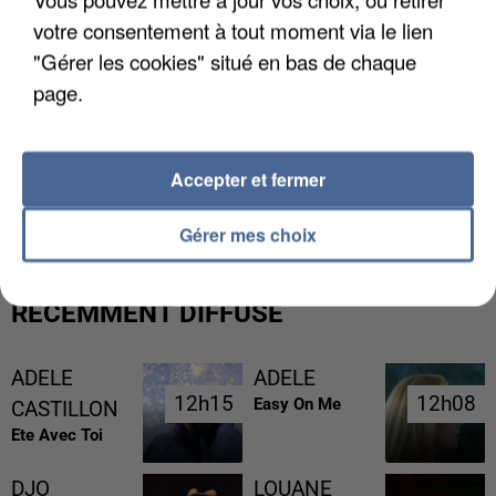
votre consentement à tout moment via le lien
"Gérer les cookies" situé en bas de chaque
page.
GABRIEL ATTAL ET RAPHAËL GLUCKSMANN
Accepter et fermer
VISÉS PAR DES INGÉRENCES...
Gérer mes choix
RÉCEMMENT DIFFUSÉ
ADELE
ADELE
12h15
12h15
12h08
12h08
Easy On Me
CASTILLON
Ete Avec Toi
DJO
LOUANE