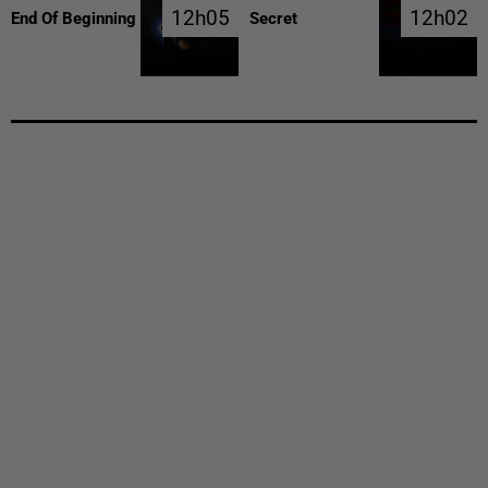
12h05
12h05
12h02
12h02
End Of Beginning
Secret