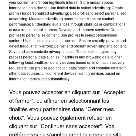
your consent and/or our legitimate interest: Store and/or access
information on a device; Use limited data to select advertising; Create
profiles for personalised advertising; Use profiles to select personalised
advertising; Measure advertising performance; Measure content
performance; Understand audiences through statistics or combinations
of data from different sources; Develop and improve services; Create
profiles to personalise content; Use profiles to select personalised
content; Use limited data to select content; Ensure security, prevent and
detect fraud, and fix errors; Deliver and present advertising and content;
Save and communicate privacy choices. These technologies may
process personal data such as IP address and browsing data to offer
following functionalities: Identify devices based on information actively
requested; Use precise geolocation data; Match and combine data from
other data sources; Link different devices; Identify devices based on
information transmitted automatically.
APRÈS TOUTES CES CANICULES, LES REFUGES
DE FAUNE SAUVAGE SONT...
Vous pouvez accepter en cliquant sur "Accepter
et fermer", ou affiner en sélectionnant les
finalités et/ou partenaires dans "Gérer mes
choix". Vous pouvez également refuser en
cliquant sur "Continuer sans accepter". Vos
préférences ne s'appliqueront que pour ce site.