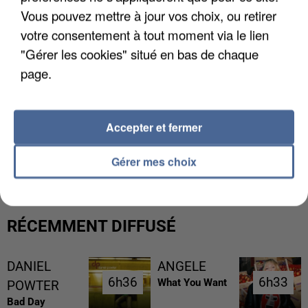
Vous pouvez mettre à jour vos choix, ou retirer
votre consentement à tout moment via le lien
"Gérer les cookies" situé en bas de chaque
page.
Accepter et fermer
L’UN DES FONDATEURS SUPPOSÉS DE LA DZ
MAFIA INTERPELLÉ EN ALGÉRIE
Gérer mes choix
RÉCEMMENT DIFFUSÉ
DANIEL
ANGELE
6h36
6h36
6h33
6h33
What You Want
POWTER
Bad Day