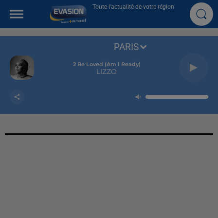
Toute l'actualité de votre région
PARIS
2 Be Loved (am I Ready)
LIZZO