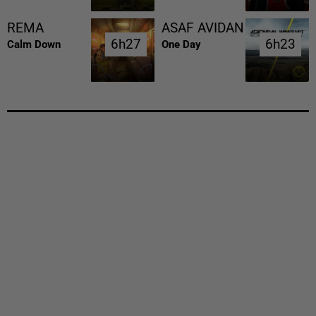
REMA
ASAF AVIDAN
6h27
6h27
6h23
6h23
Calm Down
One Day