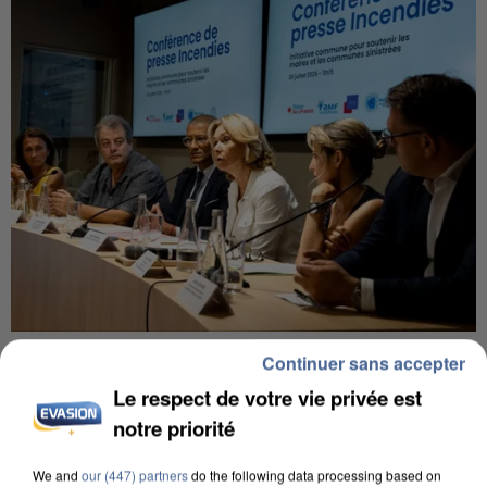
INCENDIES : L’ÎLE-DE-FRANCE LANCE UN ÉLAN
Continuer sans accepter
DE SOLIDARITÉ AVEC LES...
Le respect de votre vie privée est
notre priorité
We and
our (447) partners
do the following data processing based on