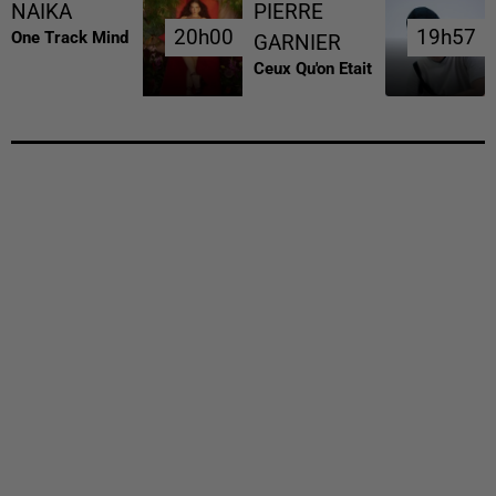
NAIKA
PIERRE
20h00
20h00
19h57
19h57
One Track Mind
GARNIER
Ceux Qu'on Etait