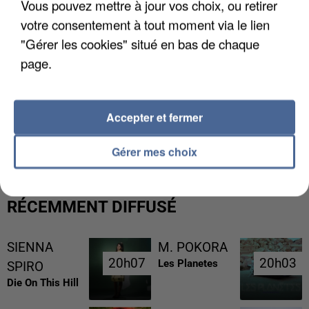
Vous pouvez mettre à jour vos choix, ou retirer
votre consentement à tout moment via le lien
"Gérer les cookies" situé en bas de chaque
page.
Accepter et fermer
UNE TOURISTE DE L’OISE EMPORTÉE PAR UNE
COULÉE DE BOUE EN HAUTE-SAVOIE
Gérer mes choix
RÉCEMMENT DIFFUSÉ
SIENNA
M. POKORA
20h07
20h07
20h03
20h03
Les Planetes
SPIRO
Die On This Hill