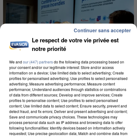
Continuer sans accepter
Le respect de votre vie privée est
notre priorité
We and
our (447) partners
do the following data processing based on
your consent and/or our legitimate interest: Store and/or access
information on a device; Use limited data to select advertising; Create
profiles for personalised advertising; Use profiles to select personalised
advertising; Measure advertising performance; Measure content
INCENDIES : L’ÎLE-DE-FRANCE LANCE UN ÉLAN
performance; Understand audiences through statistics or combinations
of data from different sources; Develop and improve services; Create
DE SOLIDARITÉ AVEC LES...
profiles to personalise content; Use profiles to select personalised
content; Use limited data to select content; Ensure security, prevent and
detect fraud, and fix errors; Deliver and present advertising and content;
Save and communicate privacy choices. These technologies may
process personal data such as IP address and browsing data to offer
following functionalities: Identify devices based on information actively
requested; Use precise geolocation data; Match and combine data from