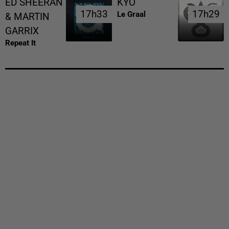
ED SHEERAN
KYO
17h33
17h33
17h29
17h29
Le Graal
& MARTIN
GARRIX
Repeat It