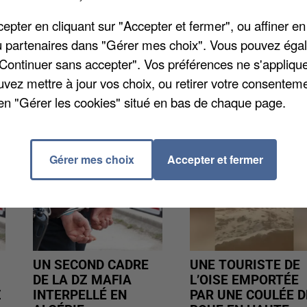
Chambres de commerce et de l'industrie appelle les
nce à débrayer demain. Ils protestent contre les
pter en cliquant sur "Accepter et fermer", ou affiner en
e 9h30 et 11h lorsque Bruno Le Maire sera à
/ou partenaires dans "Gérer mes choix". Vous pouvez éga
l CCI France.
"Continuer sans accepter". Vos préférences ne s'appliqu
uvez mettre à jour vos choix, ou retirer votre consenteme
en "Gérer les cookies" situé en bas de chaque page.
Gérer mes choix
Accepter et fermer
UN SECOND CADRE
UNE TOURISTE DE
DE LA DZ MAFIA
L’OISE EMPORTÉE
Z
INTERPELLÉ EN
PAR UNE COULÉE D