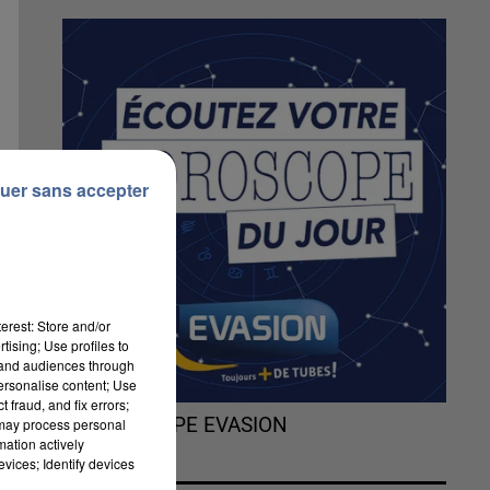
uer sans accepter
erest: Store and/or
tising; Use profiles to
tand audiences through
personalise content; Use
 fraud, and fix errors;
L'HOROSCOPE EVASION
 may process personal
mation actively
vices; Identify devices