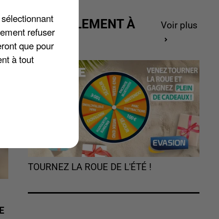
 sélectionnant
ACTUELLEMENT À
Voir plus
lement refuser
GAGNER
eront que pour
nt à tout
TOURNEZ LA ROUE DE L'ÉTÉ !
E