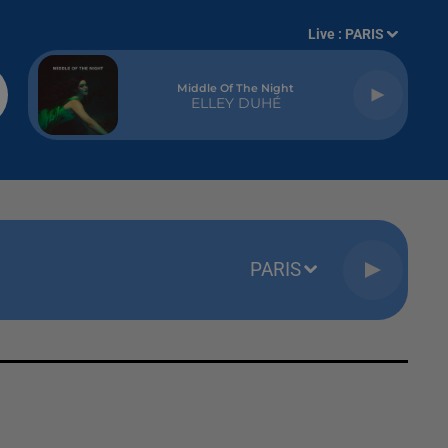
Live :
PARIS
Middle Of The Night
ELLEY DUHÉ
PARIS