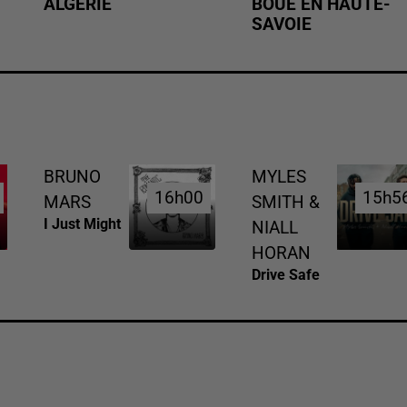
ALGÉRIE
BOUE EN HAUTE-
SAVOIE
BRUNO
MYLES
16h00
16h00
15h5
15h5
MARS
SMITH &
I Just Might
NIALL
HORAN
Drive Safe