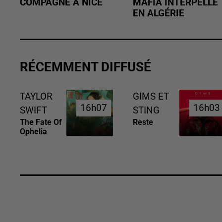
COMPAGNE À NICE
MAFIA INTERPELLÉ
EN ALGÉRIE
RÉCEMMENT DIFFUSÉ
TAYLOR
GIMS ET
16h07
16h07
16h03
16h03
SWIFT
STING
The Fate Of
Reste
Ophelia