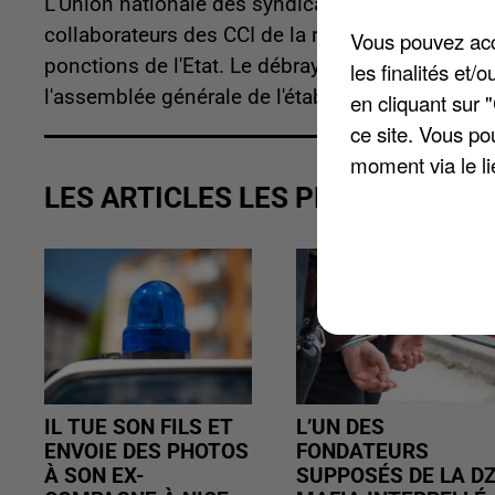
L'Union nationale des syndicats autonomes des 
collaborateurs des CCI de la région Hauts-de-Fra
Vous pouvez acce
ponctions de l'Etat. Le débrayage aura lieu entr
les finalités et
l'assemblée générale de l'établissement nationa
en cliquant sur 
ce site. Vous po
moment via le li
LES ARTICLES LES PLUS VUS
IL TUE SON FILS ET
L’UN DES
ENVOIE DES PHOTOS
FONDATEURS
À SON EX-
SUPPOSÉS DE LA D