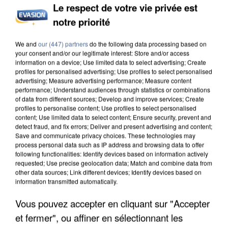
Le respect de votre vie privée est
notre priorité
UN SECOND CADRE DE LA DZ MAFIA
We and
our (447) partners
do the following data processing based on
INTERPELLÉ EN ALGÉRIE
your consent and/or our legitimate interest: Store and/or access
information on a device; Use limited data to select advertising; Create
profiles for personalised advertising; Use profiles to select personalised
advertising; Measure advertising performance; Measure content
performance; Understand audiences through statistics or combinations
of data from different sources; Develop and improve services; Create
profiles to personalise content; Use profiles to select personalised
content; Use limited data to select content; Ensure security, prevent and
detect fraud, and fix errors; Deliver and present advertising and content;
Save and communicate privacy choices. These technologies may
process personal data such as IP address and browsing data to offer
following functionalities: Identify devices based on information actively
requested; Use precise geolocation data; Match and combine data from
other data sources; Link different devices; Identify devices based on
information transmitted automatically.
Vous pouvez accepter en cliquant sur "Accepter
et fermer", ou affiner en sélectionnant les