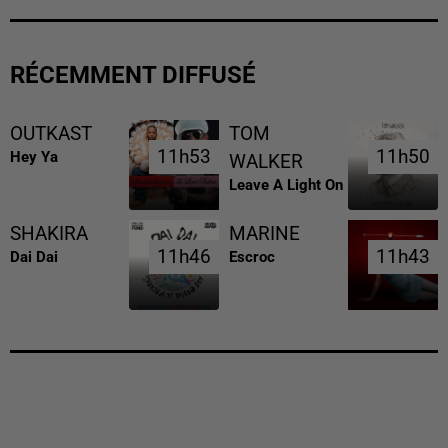
RÉCEMMENT DIFFUSÉ
OUTKAST
TOM
11h53
11h53
11h50
11h50
Hey Ya
WALKER
Leave A Light On
SHAKIRA
MARINE
11h46
11h46
11h43
11h43
Dai Dai
Escroc