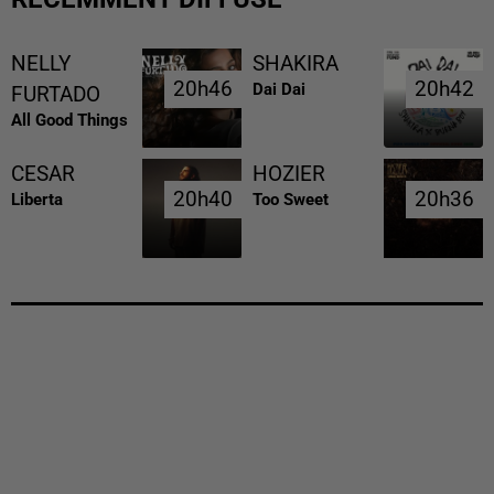
NELLY
SHAKIRA
20h46
20h46
20h42
20h42
Dai Dai
FURTADO
All Good Things
CESAR
HOZIER
20h40
20h40
20h36
20h36
Liberta
Too Sweet