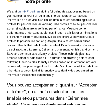
notre priorité
DE SOLIDARITÉ AVEC LES...
We and
our (447) partners
do the following data processing based on
your consent and/or our legitimate interest: Store and/or access
information on a device; Use limited data to select advertising; Create
profiles for personalised advertising; Use profiles to select personalised
advertising; Measure advertising performance; Measure content
performance; Understand audiences through statistics or combinations
of data from different sources; Develop and improve services; Create
profiles to personalise content; Use profiles to select personalised
content; Use limited data to select content; Ensure security, prevent and
detect fraud, and fix errors; Deliver and present advertising and content;
Save and communicate privacy choices. These technologies may
process personal data such as IP address and browsing data to offer
following functionalities: Identify devices based on information actively
requested; Use precise geolocation data; Match and combine data from
other data sources; Link different devices; Identify devices based on
information transmitted automatically.
Vous pouvez accepter en cliquant sur "Accepter
APRÈS TOUTES CES CANICULES, LES REFUGES
et fermer", ou affiner en sélectionnant les
DE FAUNE SAUVAGE SONT...
finalités et/ou partenaires dans "Gérer mes
choix". Vous pouvez également refuser en