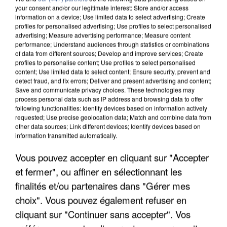
your consent and/or our legitimate interest: Store and/or access
information on a device; Use limited data to select advertising; Create
profiles for personalised advertising; Use profiles to select personalised
advertising; Measure advertising performance; Measure content
performance; Understand audiences through statistics or combinations
of data from different sources; Develop and improve services; Create
profiles to personalise content; Use profiles to select personalised
content; Use limited data to select content; Ensure security, prevent and
detect fraud, and fix errors; Deliver and present advertising and content;
Save and communicate privacy choices. These technologies may
process personal data such as IP address and browsing data to offer
following functionalities: Identify devices based on information actively
requested; Use precise geolocation data; Match and combine data from
other data sources; Link different devices; Identify devices based on
information transmitted automatically.
LES DONNÉES DE 300 000 CLIENTS DÉROBÉES À
Vous pouvez accepter en cliquant sur "Accepter
INTERMARCHÉ APRÈS UNE...
et fermer", ou affiner en sélectionnant les
finalités et/ou partenaires dans "Gérer mes
choix". Vous pouvez également refuser en
cliquant sur "Continuer sans accepter". Vos