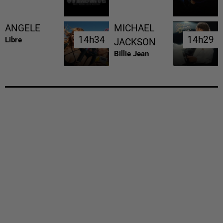
ANGELE
MICHAEL
14h34
14h34
14h29
14h29
Libre
JACKSON
Billie Jean