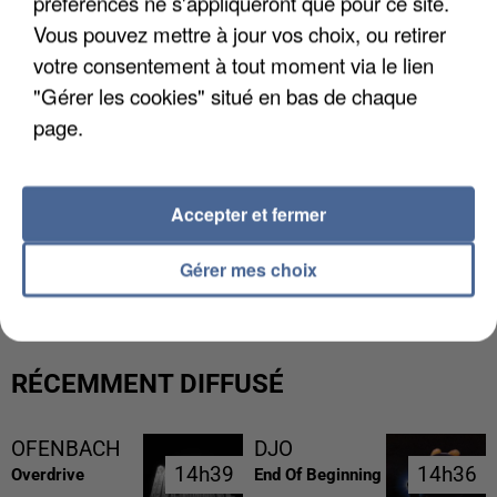
préférences ne s'appliqueront que pour ce site.
Vous pouvez mettre à jour vos choix, ou retirer
votre consentement à tout moment via le lien
"Gérer les cookies" situé en bas de chaque
page.
Accepter et fermer
LES FRANÇAIS, FANS DE LA FLEMME
Gérer mes choix
RÉCEMMENT DIFFUSÉ
OFENBACH
DJO
14h39
14h39
14h36
14h36
Overdrive
End Of Beginning