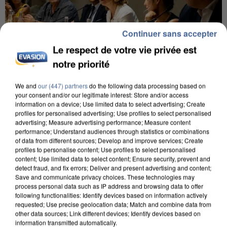
Continuer sans accepter
Le respect de votre vie privée est
notre priorité
We and
our (447) partners
do the following data processing based on
INCENDIES : L’ÎLE-DE-FRANCE LANCE UN ÉLAN
your consent and/or our legitimate interest: Store and/or access
DE SOLIDARITÉ AVEC LES...
information on a device; Use limited data to select advertising; Create
profiles for personalised advertising; Use profiles to select personalised
advertising; Measure advertising performance; Measure content
performance; Understand audiences through statistics or combinations
of data from different sources; Develop and improve services; Create
profiles to personalise content; Use profiles to select personalised
content; Use limited data to select content; Ensure security, prevent and
detect fraud, and fix errors; Deliver and present advertising and content;
Save and communicate privacy choices. These technologies may
process personal data such as IP address and browsing data to offer
following functionalities: Identify devices based on information actively
requested; Use precise geolocation data; Match and combine data from
other data sources; Link different devices; Identify devices based on
information transmitted automatically.