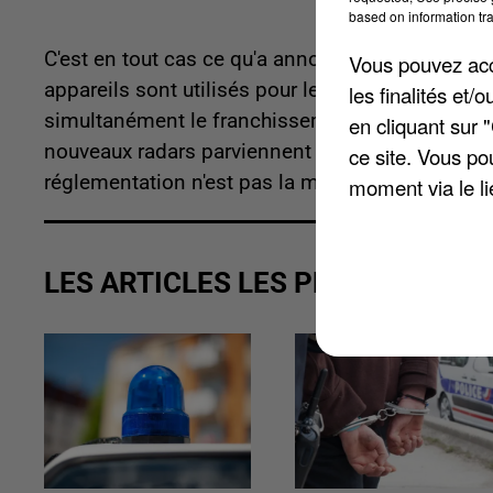
based on information tra
C'est en tout cas ce qu'a annoncé Louis Le Franc
Vous pouvez acce
appareils sont utilisés pour le contrôle de la vi
les finalités et
simultanément le franchissement de feu rouge o
en cliquant sur 
nouveaux radars parviennent à distinguer les véh
ce site. Vous po
réglementation n'est pas la même sur tous les a
moment via le li
LES ARTICLES LES PLUS VUS