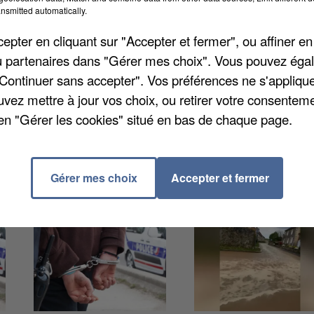
nsmitted automatically.
, le préfet du département, vendredi dernier. Ces
pter en cliquant sur "Accepter et fermer", ou affiner en
tesse mais ils peuvent également contrôler
/ou partenaires dans "Gérer mes choix". Vous pouvez éga
u de passage à niveau. Autre caractéristiques ces
"Continuer sans accepter". Vos préférences ne s'appliqu
icules légers des poids-lourds, pour lesquels la
uvez mettre à jour vos choix, ou retirer votre consenteme
xes.
en "Gérer les cookies" situé en bas de chaque page.
Gérer mes choix
Accepter et fermer