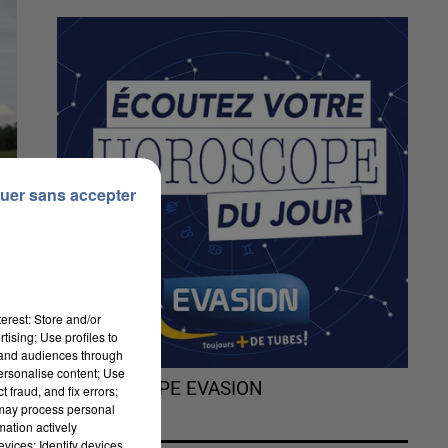
uer sans accepter
erest: Store and/or
tising; Use profiles to
tand audiences through
personalise content; Use
L'HOROSCOPE EVASION
 fraud, and fix errors;
 may process personal
mation actively
vices; Identify devices