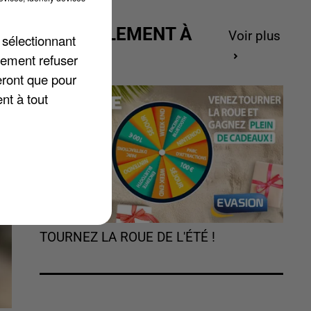
ACTUELLEMENT À
Voir plus
 sélectionnant
GAGNER
lement refuser
eront que pour
nt à tout
TOURNEZ LA ROUE DE L'ÉTÉ !