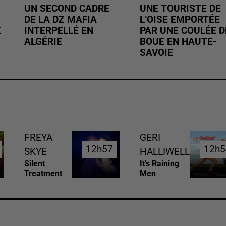
UN SECOND CADRE
UNE TOURISTE DE
DE LA DZ MAFIA
L’OISE EMPORTÉE
Z
INTERPELLÉ EN
PAR UNE COULÉE D
ALGÉRIE
BOUE EN HAUTE-
SAVOIE
FREYA
GERI
12h57
12h57
12h5
12h5
SKYE
HALLIWELL
Silent
It's Raining
Treatment
Men