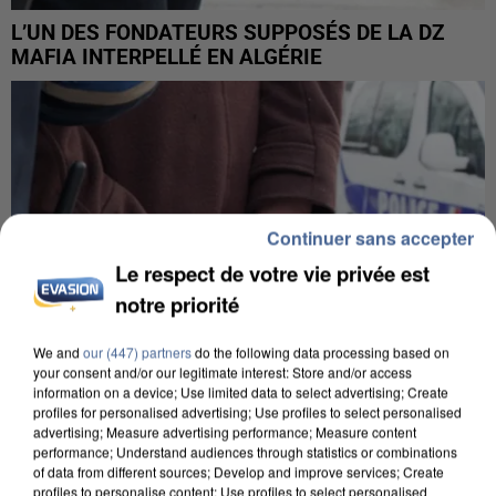
L’UN DES FONDATEURS SUPPOSÉS DE LA DZ
MAFIA INTERPELLÉ EN ALGÉRIE
Continuer sans accepter
Le respect de votre vie privée est
notre priorité
We and
our (447) partners
do the following data processing based on
your consent and/or our legitimate interest: Store and/or access
information on a device; Use limited data to select advertising; Create
profiles for personalised advertising; Use profiles to select personalised
advertising; Measure advertising performance; Measure content
performance; Understand audiences through statistics or combinations
UN SECOND CADRE DE LA DZ MAFIA
of data from different sources; Develop and improve services; Create
INTERPELLÉ EN ALGÉRIE
profiles to personalise content; Use profiles to select personalised