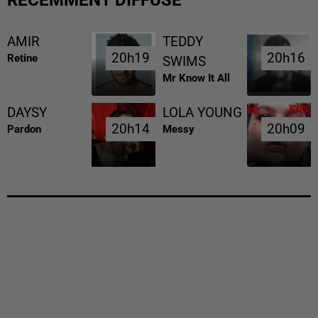
RÉCEMMENT DIFFUSÉ
AMIR
TEDDY
20h19
20h19
20h16
20h16
Retine
SWIMS
Mr Know It All
DAYSY
LOLA YOUNG
20h14
20h14
20h09
20h09
Pardon
Messy