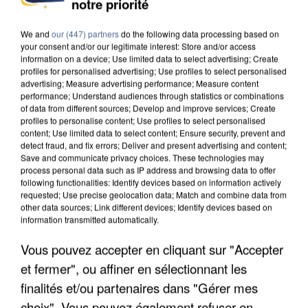
notre priorité
DE SOLIDARITÉ AVEC LES...
We and
our (447) partners
do the following data processing based on
your consent and/or our legitimate interest: Store and/or access
information on a device; Use limited data to select advertising; Create
profiles for personalised advertising; Use profiles to select personalised
advertising; Measure advertising performance; Measure content
performance; Understand audiences through statistics or combinations
of data from different sources; Develop and improve services; Create
profiles to personalise content; Use profiles to select personalised
content; Use limited data to select content; Ensure security, prevent and
detect fraud, and fix errors; Deliver and present advertising and content;
Save and communicate privacy choices. These technologies may
process personal data such as IP address and browsing data to offer
following functionalities: Identify devices based on information actively
requested; Use precise geolocation data; Match and combine data from
other data sources; Link different devices; Identify devices based on
information transmitted automatically.
Vous pouvez accepter en cliquant sur "Accepter
APRÈS TOUTES CES CANICULES, LES REFUGES
et fermer", ou affiner en sélectionnant les
DE FAUNE SAUVAGE SONT...
finalités et/ou partenaires dans "Gérer mes
choix". Vous pouvez également refuser en