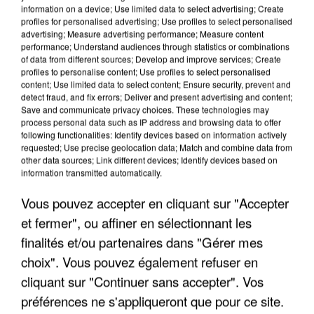
information on a device; Use limited data to select advertising; Create
profiles for personalised advertising; Use profiles to select personalised
advertising; Measure advertising performance; Measure content
performance; Understand audiences through statistics or combinations
of data from different sources; Develop and improve services; Create
profiles to personalise content; Use profiles to select personalised
content; Use limited data to select content; Ensure security, prevent and
detect fraud, and fix errors; Deliver and present advertising and content;
Save and communicate privacy choices. These technologies may
process personal data such as IP address and browsing data to offer
following functionalities: Identify devices based on information actively
requested; Use precise geolocation data; Match and combine data from
other data sources; Link different devices; Identify devices based on
APRÈS TOUTES CES CANICULES, LES REFUGES
information transmitted automatically.
DE FAUNE SAUVAGE SONT...
Vous pouvez accepter en cliquant sur "Accepter
et fermer", ou affiner en sélectionnant les
finalités et/ou partenaires dans "Gérer mes
choix". Vous pouvez également refuser en
cliquant sur "Continuer sans accepter". Vos
préférences ne s'appliqueront que pour ce site.