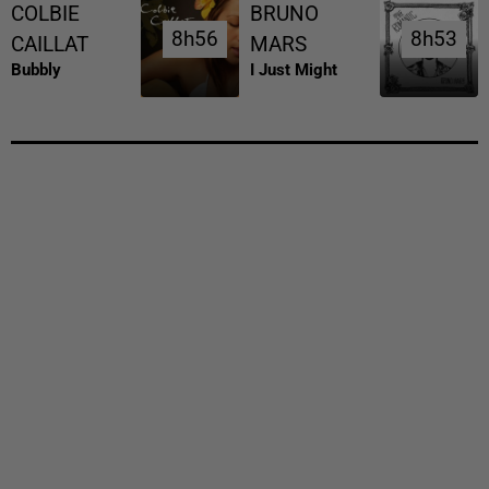
COLBIE
BRUNO
8h56
8h56
8h53
8h53
CAILLAT
MARS
Bubbly
I Just Might