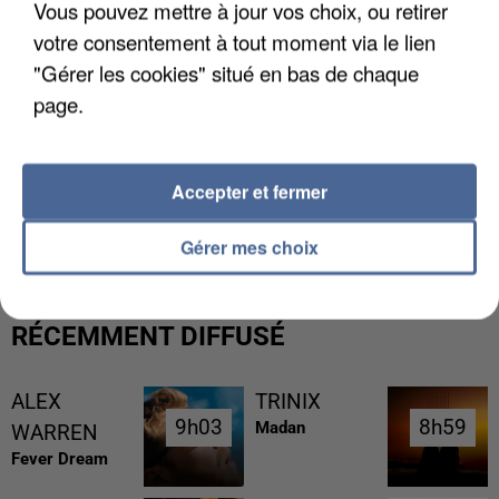
Vous pouvez mettre à jour vos choix, ou retirer
votre consentement à tout moment via le lien
"Gérer les cookies" situé en bas de chaque
page.
Accepter et fermer
L’UN DES FONDATEURS SUPPOSÉS DE LA DZ
MAFIA INTERPELLÉ EN ALGÉRIE
Gérer mes choix
RÉCEMMENT DIFFUSÉ
ALEX
TRINIX
9h03
9h03
8h59
8h59
Madan
WARREN
Fever Dream