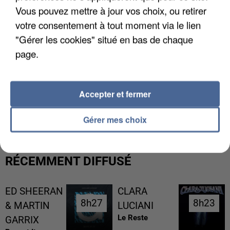
Vous pouvez mettre à jour vos choix, ou retirer
votre consentement à tout moment via le lien
"Gérer les cookies" situé en bas de chaque
page.
Accepter et fermer
LES DONNÉES DE 300 000 CLIENTS DÉROBÉES À
INTERMARCHÉ APRÈS UNE...
Gérer mes choix
RÉCEMMENT DIFFUSÉ
ED SHEERAN
CLARA
8h27
8h27
8h23
8h23
& MARTIN
LUCIANI
Le Reste
GARRIX