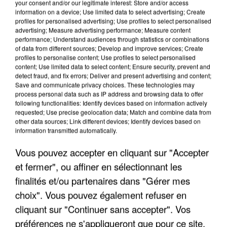
your consent and/or our legitimate interest: Store and/or access
information on a device; Use limited data to select advertising; Create
profiles for personalised advertising; Use profiles to select personalised
advertising; Measure advertising performance; Measure content
performance; Understand audiences through statistics or combinations
of data from different sources; Develop and improve services; Create
profiles to personalise content; Use profiles to select personalised
content; Use limited data to select content; Ensure security, prevent and
detect fraud, and fix errors; Deliver and present advertising and content;
Save and communicate privacy choices. These technologies may
process personal data such as IP address and browsing data to offer
following functionalities: Identify devices based on information actively
requested; Use precise geolocation data; Match and combine data from
other data sources; Link different devices; Identify devices based on
UNE TOURISTE DE L’OISE EMPORTÉE PAR UNE
information transmitted automatically.
COULÉE DE BOUE EN HAUTE-SAVOIE
Vous pouvez accepter en cliquant sur "Accepter
et fermer", ou affiner en sélectionnant les
finalités et/ou partenaires dans "Gérer mes
choix". Vous pouvez également refuser en
cliquant sur "Continuer sans accepter". Vos
préférences ne s'appliqueront que pour ce site.