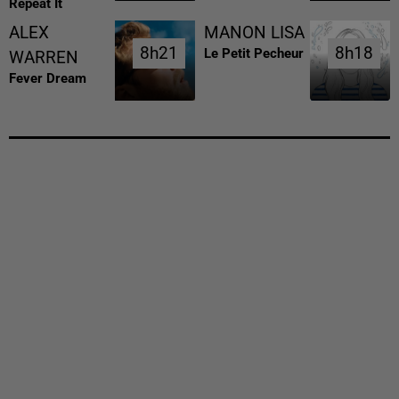
Repeat It
ALEX
MANON LISA
8h21
8h21
8h18
8h18
Le Petit Pecheur
WARREN
Fever Dream