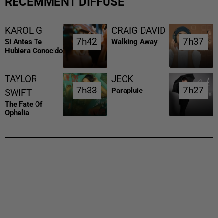
RÉCEMMENT DIFFUSÉ
KAROL G
CRAIG DAVID
7h42
7h42
7h37
7h37
Si Antes Te
Walking Away
Hubiera Conocido
TAYLOR
JECK
7h33
7h33
7h27
7h27
Parapluie
SWIFT
The Fate Of
Ophelia