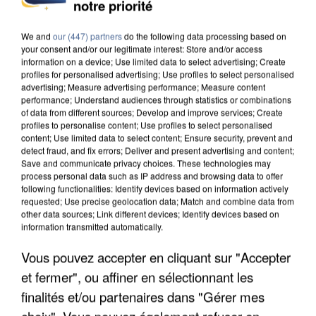
INCENDIES : L’ÎLE-DE-FRANCE LANCE UN ÉLAN
notre priorité
DE SOLIDARITÉ AVEC LES...
We and
our (447) partners
do the following data processing based on
your consent and/or our legitimate interest: Store and/or access
information on a device; Use limited data to select advertising; Create
profiles for personalised advertising; Use profiles to select personalised
advertising; Measure advertising performance; Measure content
performance; Understand audiences through statistics or combinations
of data from different sources; Develop and improve services; Create
profiles to personalise content; Use profiles to select personalised
content; Use limited data to select content; Ensure security, prevent and
detect fraud, and fix errors; Deliver and present advertising and content;
Save and communicate privacy choices. These technologies may
process personal data such as IP address and browsing data to offer
following functionalities: Identify devices based on information actively
requested; Use precise geolocation data; Match and combine data from
other data sources; Link different devices; Identify devices based on
information transmitted automatically.
Vous pouvez accepter en cliquant sur "Accepter
APRÈS TOUTES CES CANICULES, LES REFUGES
et fermer", ou affiner en sélectionnant les
DE FAUNE SAUVAGE SONT...
finalités et/ou partenaires dans "Gérer mes