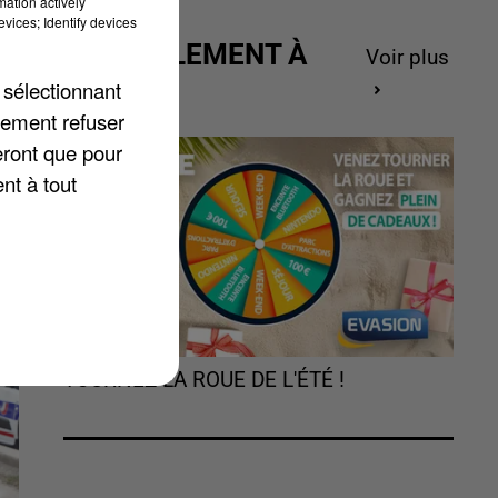
mation actively
vices; Identify devices
ACTUELLEMENT À
Voir plus
GAGNER
 sélectionnant
lement refuser
eront que pour
nt à tout
TOURNEZ LA ROUE DE L'ÉTÉ !