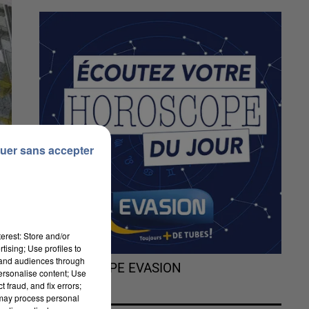
uer sans accepter
erest: Store and/or
tising; Use profiles to
tand audiences through
L'HOROSCOPE EVASION
personalise content; Use
 fraud, and fix errors;
 may process personal