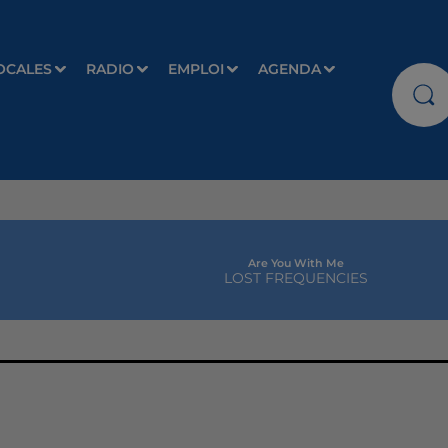
OCALES
RADIO
EMPLOI
AGENDA
Are You With Me
LOST FREQUENCIES