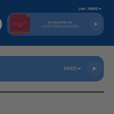
Live :
PARIS
Are You With Me
LOST FREQUENCIES
PARIS