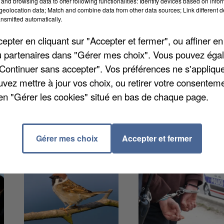
and browsing data to offer following functionalities: Identify devices based on infor
eolocation data; Match and combine data from other data sources; Link different de
nsmitted automatically.
pter en cliquant sur "Accepter et fermer", ou affiner en
, la visite de deux plombiers douteux dans le domicile
/ou partenaires dans "Gérer mes choix". Vous pouvez éga
er les toilettes pour plus de 2.000 euros. Un prix
"Continuer sans accepter". Vos préférences ne s'appliqu
n le Parisien. Les policiers ont mis la main sur les
uvez mettre à jour vos choix, ou retirer votre consenteme
00 euros à leur victime.
en "Gérer les cookies" situé en bas de chaque page.
Gérer mes choix
Accepter et fermer