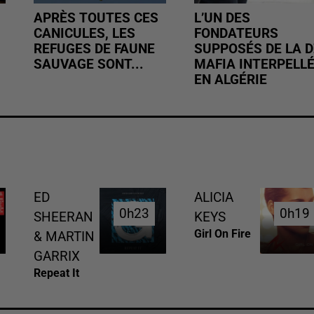
APRÈS TOUTES CES
L’UN DES
CANICULES, LES
FONDATEURS
REFUGES DE FAUNE
SUPPOSÉS DE LA D
SAUVAGE SONT...
MAFIA INTERPELL
EN ALGÉRIE
ED
ALICIA
0h23
0h23
0h19
0h19
SHEERAN
KEYS
Girl On Fire
& MARTIN
GARRIX
Repeat It