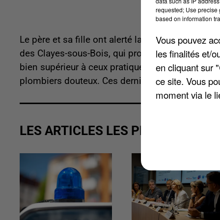
data such as IP address 
requested; Use precise g
based on information tra
Vous pouvez acce
Le père et sa fille ont alerté la police. En cause
les finalités et
des Clayes-sous-Bois, qui proposaient de débouch
en cliquant sur 
bien supérieur à ceux pratiqués en moyenne, selo
ce site. Vous po
plombiers douteux. Ces derniers devront payer 5
moment via le li
LES ARTICLES LES PLUS VUS