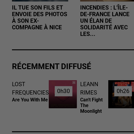
IL TUE SON FILS ET
INCENDIES : L’ÎLE-
ENVOIE DES PHOTOS
DE-FRANCE LANCE
À SON EX-
UN ÉLAN DE
COMPAGNE À NICE
SOLIDARITÉ AVEC
LES...
RÉCEMMENT DIFFUSÉ
LOST
LEANN
0h30
0h30
0h26
0h26
FREQUENCIES
RIMES
Are You With Me
Can't Fight
The
Moonlight