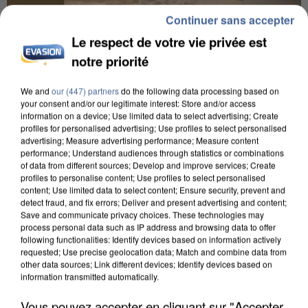
Continuer sans accepter
Le respect de votre vie privée est
notre priorité
We and
our (447) partners
do the following data processing based on
your consent and/or our legitimate interest: Store and/or access
information on a device; Use limited data to select advertising; Create
UNE TOURISTE DE L’OISE EMPORTÉE PAR UNE
profiles for personalised advertising; Use profiles to select personalised
advertising; Measure advertising performance; Measure content
COULÉE DE BOUE EN HAUTE-SAVOIE
performance; Understand audiences through statistics or combinations
of data from different sources; Develop and improve services; Create
profiles to personalise content; Use profiles to select personalised
content; Use limited data to select content; Ensure security, prevent and
detect fraud, and fix errors; Deliver and present advertising and content;
Save and communicate privacy choices. These technologies may
process personal data such as IP address and browsing data to offer
following functionalities: Identify devices based on information actively
requested; Use precise geolocation data; Match and combine data from
other data sources; Link different devices; Identify devices based on
information transmitted automatically.
Vous pouvez accepter en cliquant sur "Accepter