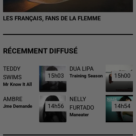
LES FRANÇAIS, FANS DE LA FLEMME
RÉCEMMENT DIFFUSÉ
TEDDY
DUA LIPA
15h03
15h03
15h00
15h00
Training Season
SWIMS
Mr Know It All
AMBRE
NELLY
14h56
14h56
14h54
14h54
Jme Demande
FURTADO
Maneater