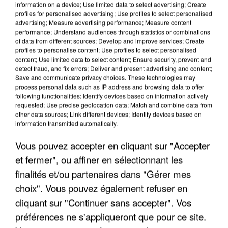
information on a device; Use limited data to select advertising; Create
profiles for personalised advertising; Use profiles to select personalised
advertising; Measure advertising performance; Measure content
performance; Understand audiences through statistics or combinations
of data from different sources; Develop and improve services; Create
profiles to personalise content; Use profiles to select personalised
content; Use limited data to select content; Ensure security, prevent and
detect fraud, and fix errors; Deliver and present advertising and content;
Save and communicate privacy choices. These technologies may
process personal data such as IP address and browsing data to offer
following functionalities: Identify devices based on information actively
requested; Use precise geolocation data; Match and combine data from
APRÈS TOUTES CES CANICULES, LES REFUGES
other data sources; Link different devices; Identify devices based on
DE FAUNE SAUVAGE SONT...
information transmitted automatically.
Vous pouvez accepter en cliquant sur "Accepter
et fermer", ou affiner en sélectionnant les
finalités et/ou partenaires dans "Gérer mes
choix". Vous pouvez également refuser en
cliquant sur "Continuer sans accepter". Vos
préférences ne s'appliqueront que pour ce site.