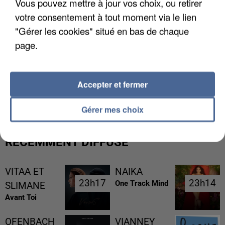
Vous pouvez mettre à jour vos choix, ou retirer
votre consentement à tout moment via le lien
"Gérer les cookies" situé en bas de chaque
page.
L’UN DES FONDATEURS SUPPOSÉS DE LA DZ
Accepter et fermer
MAFIA INTERPELLÉ EN ALGÉRIE
Gérer mes choix
RÉCEMMENT DIFFUSÉ
VITAA ET
NAIKA
23h17
23h17
23h14
23h14
One Track Mind
SLIMANE
Avant Toi
OFENBACH
VIANNEY