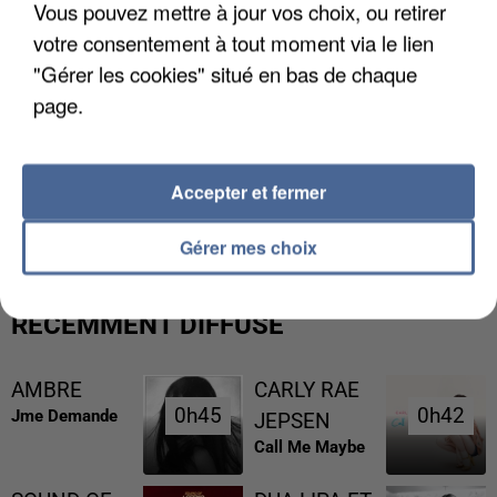
Vous pouvez mettre à jour vos choix, ou retirer
votre consentement à tout moment via le lien
"Gérer les cookies" situé en bas de chaque
page.
UNE TOURISTE DE L’OISE EMPORTÉE PAR UNE
Accepter et fermer
COULÉE DE BOUE EN HAUTE-SAVOIE
Gérer mes choix
RÉCEMMENT DIFFUSÉ
AMBRE
CARLY RAE
0h45
0h45
0h42
0h42
Jme Demande
JEPSEN
Call Me Maybe