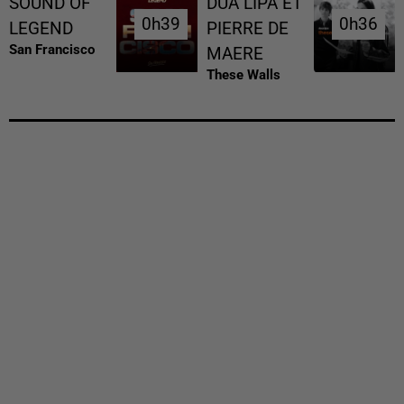
SOUND OF
DUA LIPA ET
0h39
0h39
0h36
0h36
LEGEND
PIERRE DE
San Francisco
MAERE
These Walls