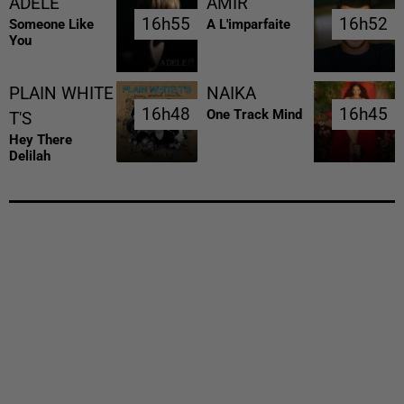
ADELE
AMIR
16h55
16h55
16h52
16h52
Someone Like
A L'imparfaite
You
PLAIN WHITE
NAIKA
16h48
16h48
16h45
16h45
One Track Mind
T'S
Hey There
Delilah