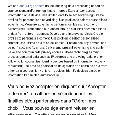
We and
our (447) partners
do the following data processing based on
your consent and/or our legitimate interest: Store and/or access
information on a device; Use limited data to select advertising; Create
profiles for personalised advertising; Use profiles to select personalised
advertising; Measure advertising performance; Measure content
performance; Understand audiences through statistics or combinations
of data from different sources; Develop and improve services; Create
profiles to personalise content; Use profiles to select personalised
content; Use limited data to select content; Ensure security, prevent and
detect fraud, and fix errors; Deliver and present advertising and content;
Save and communicate privacy choices. These technologies may
process personal data such as IP address and browsing data to offer
following functionalities: Identify devices based on information actively
requested; Use precise geolocation data; Match and combine data from
other data sources; Link different devices; Identify devices based on
information transmitted automatically.
UNE TOURISTE DE L’OISE EMPORTÉE PAR UNE
Vous pouvez accepter en cliquant sur "Accepter
COULÉE DE BOUE EN HAUTE-SAVOIE
et fermer", ou affiner en sélectionnant les
finalités et/ou partenaires dans "Gérer mes
choix". Vous pouvez également refuser en
cliquant sur "Continuer sans accepter". Vos