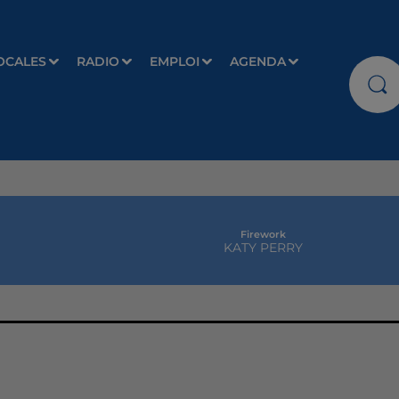
OCALES
RADIO
EMPLOI
AGENDA
Firework
KATY PERRY