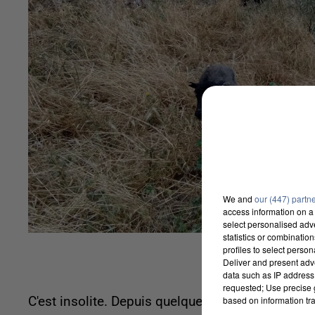
We and
our (447) partn
access information on a 
select personalised ad
statistics or combinatio
profiles to select person
Deliver and present adv
data such as IP address 
requested; Use precise g
based on information tra
C'est insolite. Depuis quelques temps, les servic