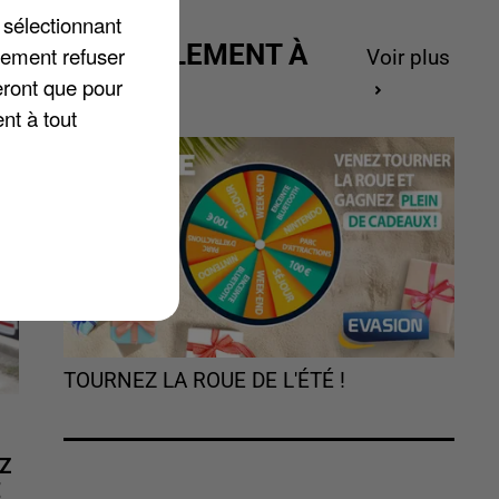
 sélectionnant
s.
ACTUELLEMENT À
lement refuser
Voir plus
GAGNER
eront que pour
nt à tout
TOURNEZ LA ROUE DE L'ÉTÉ !
Z
É