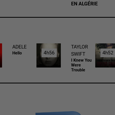
EN ALGÉRIE
ADELE
TAYLOR
4h56
4h56
4h52
4h52
Hello
SWIFT
I Knew You
Were
Trouble