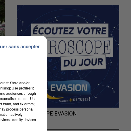
uer sans accepter
erest: Store and/or
tising; Use profiles to
tand audiences through
personalise content; Use
 fraud, and fix errors;
 may process personal
L'HOROSCOPE EVASION
mation actively
vices; Identify devices