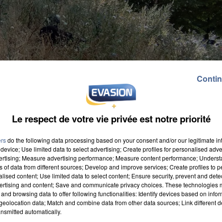
Contin
Le respect de votre vie privée est notre priorité
ers
do the following data processing based on your consent and/or our legitimate int
device; Use limited data to select advertising; Create profiles for personalised adver
vertising; Measure advertising performance; Measure content performance; Unders
ns of data from different sources; Develop and improve services; Create profiles to 
alised content; Use limited data to select content; Ensure security, prevent and detect
ertising and content; Save and communicate privacy choices. These technologies
and browsing data to offer following functionalities: Identify devices based on infor
eolocation data; Match and combine data from other data sources; Link different de
nsmitted automatically.
es techniques de la ville étaient à la recherche d'une