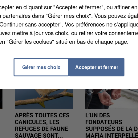
icace pour tondre l'herbe au pied du Donjon. Depuis
pter en cliquant sur "Accepter et fermer", ou affiner en
e dans cet endroit difficile d'accès pour les tondeuse
/ou partenaires dans "Gérer mes choix". Vous pouvez éga
riétaire.
"Continuer sans accepter". Vos préférences ne s'appliqu
uvez mettre à jour vos choix, ou retirer votre consenteme
en "Gérer les cookies" situé en bas de chaque page.
Gérer mes choix
Accepter et fermer
APRÈS TOUTES CES
L’UN DES
CANICULES, LES
FONDATEURS
REFUGES DE FAUNE
SUPPOSÉS DE LA D
SAUVAGE SONT...
MAFIA INTERPELL