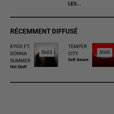
LES...
RÉCEMMENT DIFFUSÉ
KYGO FT.
TEMPER
5h03
5h03
5h00
5h00
DONNA
CITY
Self Aware
SUMMER
Hot Stuff