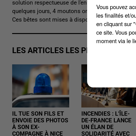
solution respectueuse de l'environnement et eff
Vous pouvez acce
quelques jours, 4 moutons ont investi le pâturag
les finalités et
Ces bêtes sont mises à disposition par leur prop
en cliquant sur 
ce site. Vous po
moment via le li
LES ARTICLES LES PLUS VUS
IL TUE SON FILS ET
INCENDIES : L’ÎLE-
ENVOIE DES PHOTOS
DE-FRANCE LANCE
À SON EX-
UN ÉLAN DE
COMPAGNE À NICE
SOLIDARITÉ AVEC