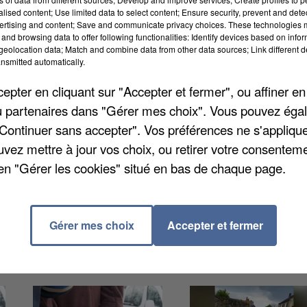
alised content; Use limited data to select content; Ensure security, prevent and detect
ertising and content; Save and communicate privacy choices. These technologies
and browsing data to offer following functionalities: Identify devices based on infor
eolocation data; Match and combine data from other data sources; Link different de
nsmitted automatically.
pter en cliquant sur "Accepter et fermer", ou affiner en
/ou partenaires dans "Gérer mes choix". Vous pouvez éga
"Continuer sans accepter". Vos préférences ne s'appliqu
on proposent ce week-end des roses contre un don de
uvez mettre à jour vos choix, ou retirer votre consenteme
 Ils traverseront les villes dde Moissy, Fleury-en-Bière
en "Gérer les cookies" situé en bas de chaque page.
Gérer mes choix
Accepter et fermer