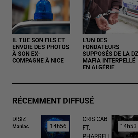
IL TUE SON FILS ET
L’UN DES
ENVOIE DES PHOTOS
FONDATEURS
À SON EX-
SUPPOSÉS DE LA D
COMPAGNE À NICE
MAFIA INTERPELLÉ
EN ALGÉRIE
RÉCEMMENT DIFFUSÉ
DISIZ
CRIS CAB
14h56
14h56
14h53
14h53
Maniac
FT.
PHARRELL