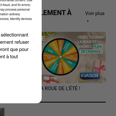
 fraud, and fix errors;
 may process personal
ACTUELLEMENT À
Voir plus
mation actively
GAGNER
vices; Identify devices
 sélectionnant
lement refuser
eront que pour
nt à tout
,
TOURNEZ LA ROUE DE L'ÉTÉ !