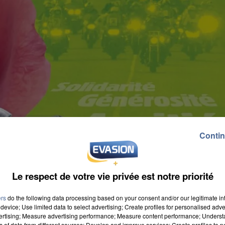
Contin
Le respect de votre vie privée est notre priorité
ers
do the following data processing based on your consent and/or our legitimate int
device; Use limited data to select advertising; Create profiles for personalised adver
vertising; Measure advertising performance; Measure content performance; Unders
ns of data from different sources; Develop and improve services; Create profiles to 