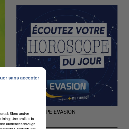
uer sans accepter
L'HOROSCOPE EVASION
erest: Store and/or
tising; Use profiles to
tand audiences through
personalise content; Use