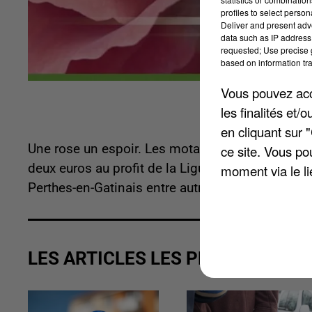
profiles to select person
Deliver and present adv
data such as IP address 
requested; Use precise g
based on information tra
Vous pouvez acce
les finalités et
en cliquant sur 
Une rose un espoir. Les motards de l'associati
ce site. Vous po
deux euros au profit de la Ligue contre le cancer.
moment via le li
Perthes-en-Gatinais entre autres.
LES ARTICLES LES PLUS VUS