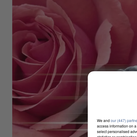
We and
our (447) partn
access information on a 
select personalised ad
statistics or combinatio