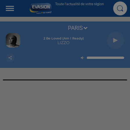
Toute l'actualité de votre région
PARIS
2 Be Loved (am I Ready)
LIZZO