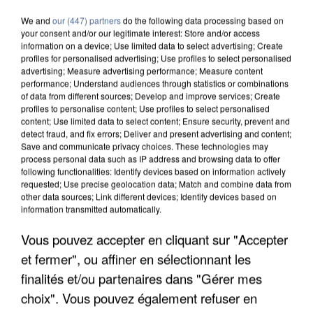
We and
our (447) partners
do the following data processing based on
your consent and/or our legitimate interest: Store and/or access
information on a device; Use limited data to select advertising; Create
profiles for personalised advertising; Use profiles to select personalised
advertising; Measure advertising performance; Measure content
performance; Understand audiences through statistics or combinations
of data from different sources; Develop and improve services; Create
profiles to personalise content; Use profiles to select personalised
content; Use limited data to select content; Ensure security, prevent and
detect fraud, and fix errors; Deliver and present advertising and content;
Save and communicate privacy choices. These technologies may
process personal data such as IP address and browsing data to offer
following functionalities: Identify devices based on information actively
requested; Use precise geolocation data; Match and combine data from
other data sources; Link different devices; Identify devices based on
information transmitted automatically.
Vous pouvez accepter en cliquant sur "Accepter
APRÈS TOUTES CES CANICULES, LES REFUGES
DE FAUNE SAUVAGE SONT...
et fermer", ou affiner en sélectionnant les
finalités et/ou partenaires dans "Gérer mes
choix". Vous pouvez également refuser en