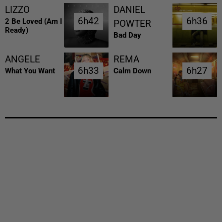
LIZZO
DANIEL
6h42
6h42
6h36
6h36
2 Be Loved (am I
POWTER
Ready)
Bad Day
ANGELE
REMA
6h33
6h33
6h27
6h27
What You Want
Calm Down