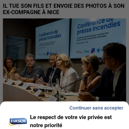
IL TUE SON FILS ET ENVOIE DES PHOTOS À SON
EX-COMPAGNE À NICE
Continuer sans accepter
Le respect de votre vie privée est
INCENDIES : L’ÎLE-DE-FRANCE LANCE UN ÉLAN
DE SOLIDARITÉ AVEC LES...
notre priorité