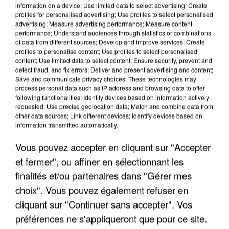
information on a device; Use limited data to select advertising; Create
profiles for personalised advertising; Use profiles to select personalised
advertising; Measure advertising performance; Measure content
performance; Understand audiences through statistics or combinations
of data from different sources; Develop and improve services; Create
profiles to personalise content; Use profiles to select personalised
content; Use limited data to select content; Ensure security, prevent and
detect fraud, and fix errors; Deliver and present advertising and content;
Save and communicate privacy choices. These technologies may
process personal data such as IP address and browsing data to offer
following functionalities: Identify devices based on information actively
requested; Use precise geolocation data; Match and combine data from
APRÈS TOUTES CES CANICULES, LES REFUGES
other data sources; Link different devices; Identify devices based on
DE FAUNE SAUVAGE SONT...
information transmitted automatically.
Vous pouvez accepter en cliquant sur "Accepter
et fermer", ou affiner en sélectionnant les
finalités et/ou partenaires dans "Gérer mes
choix". Vous pouvez également refuser en
cliquant sur "Continuer sans accepter". Vos
préférences ne s'appliqueront que pour ce site.