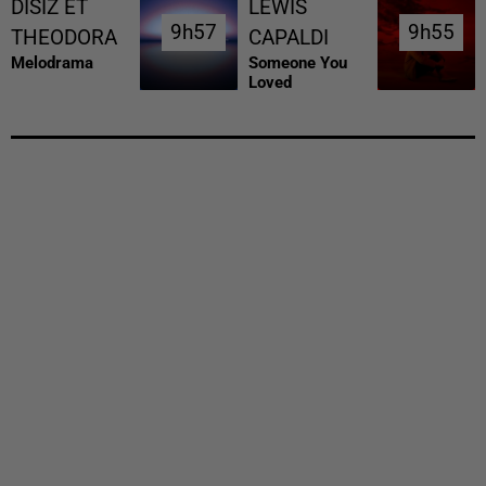
DISIZ ET
LEWIS
9h57
9h57
9h55
9h55
THEODORA
CAPALDI
Melodrama
Someone You
Loved