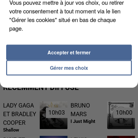
Vous pouvez mettre à jour vos choix, ou retirer
votre consentement à tout moment via le lien
"Gérer les cookies" situé en bas de chaque
page.
L’UN DES FONDATEURS SUPPOSÉS DE LA DZ
Accepter et fermer
MAFIA INTERPELLÉ EN ALGÉRIE
Gérer mes choix
RÉCEMMENT DIFFUSÉ
LADY GAGA
BRUNO
10h03
10h03
10h00
10h00
ET BRADLEY
MARS
I Just Might
COOPER
Shallow