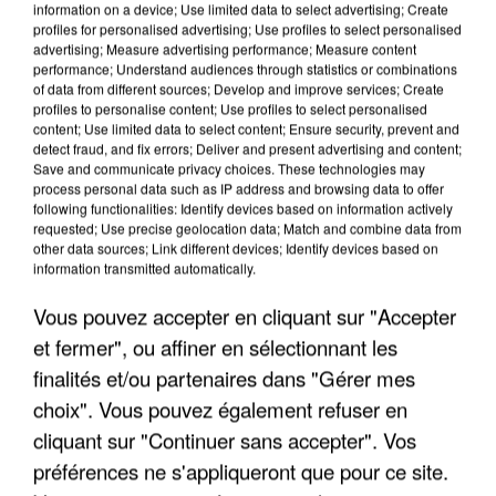
information on a device; Use limited data to select advertising; Create
profiles for personalised advertising; Use profiles to select personalised
advertising; Measure advertising performance; Measure content
performance; Understand audiences through statistics or combinations
of data from different sources; Develop and improve services; Create
profiles to personalise content; Use profiles to select personalised
content; Use limited data to select content; Ensure security, prevent and
detect fraud, and fix errors; Deliver and present advertising and content;
Save and communicate privacy choices. These technologies may
process personal data such as IP address and browsing data to offer
following functionalities: Identify devices based on information actively
requested; Use precise geolocation data; Match and combine data from
other data sources; Link different devices; Identify devices based on
APRÈS TOUTES CES CANICULES, LES REFUGES
information transmitted automatically.
DE FAUNE SAUVAGE SONT...
Vous pouvez accepter en cliquant sur "Accepter
et fermer", ou affiner en sélectionnant les
finalités et/ou partenaires dans "Gérer mes
choix". Vous pouvez également refuser en
cliquant sur "Continuer sans accepter". Vos
préférences ne s'appliqueront que pour ce site.