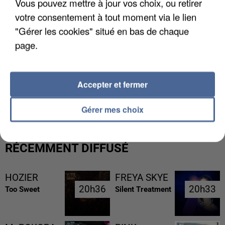
Vous pouvez mettre à jour vos choix, ou retirer
votre consentement à tout moment via le lien
"Gérer les cookies" situé en bas de chaque
page.
L’UN DES FONDATEURS SUPPOSÉS DE LA DZ
Accepter et fermer
MAFIA INTERPELLÉ EN ALGÉRIE
Gérer mes choix
RÉCEMMENT DIFFUSÉ
HOZIER
FREYA SKYE
20h36
20h36
20h33
20h33
Too Sweet
Silent Treatment