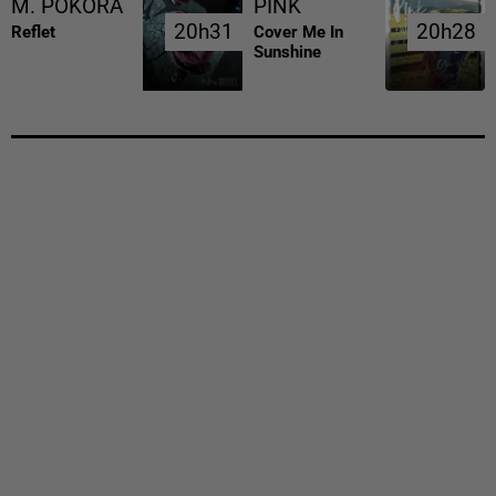
M. POKORA
PINK
20h31
20h31
20h28
20h28
Reflet
Cover Me In
Sunshine