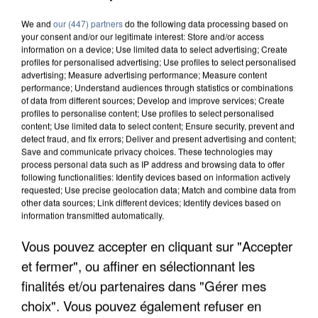
We and
our (447) partners
do the following data processing based on
your consent and/or our legitimate interest: Store and/or access
information on a device; Use limited data to select advertising; Create
profiles for personalised advertising; Use profiles to select personalised
advertising; Measure advertising performance; Measure content
performance; Understand audiences through statistics or combinations
of data from different sources; Develop and improve services; Create
profiles to personalise content; Use profiles to select personalised
content; Use limited data to select content; Ensure security, prevent and
detect fraud, and fix errors; Deliver and present advertising and content;
Save and communicate privacy choices. These technologies may
process personal data such as IP address and browsing data to offer
following functionalities: Identify devices based on information actively
requested; Use precise geolocation data; Match and combine data from
other data sources; Link different devices; Identify devices based on
information transmitted automatically.
Vous pouvez accepter en cliquant sur "Accepter
APRÈS TOUTES CES CANICULES, LES REFUGES
et fermer", ou affiner en sélectionnant les
DE FAUNE SAUVAGE SONT...
finalités et/ou partenaires dans "Gérer mes
choix". Vous pouvez également refuser en