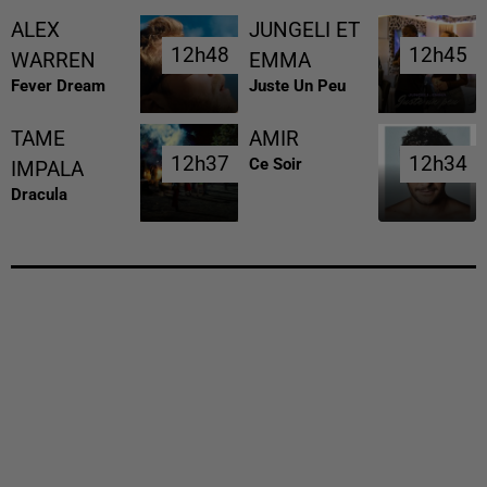
ALEX
JUNGELI ET
12h48
12h48
12h45
12h45
WARREN
EMMA
Fever Dream
Juste Un Peu
TAME
AMIR
12h37
12h37
12h34
12h34
Ce Soir
IMPALA
Dracula