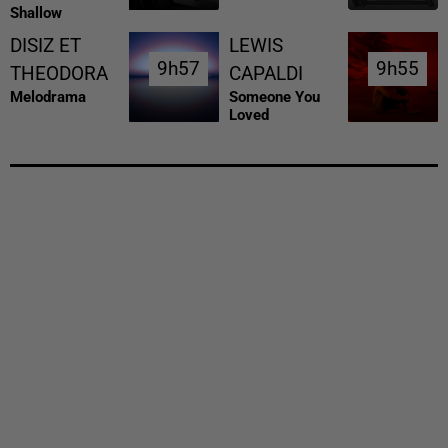
Shallow
DISIZ ET
LEWIS
9h57
9h57
9h55
9h55
THEODORA
CAPALDI
Melodrama
Someone You
Loved