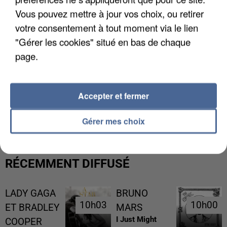
Vous pouvez mettre à jour vos choix, ou retirer
votre consentement à tout moment via le lien
"Gérer les cookies" situé en bas de chaque
page.
Accepter et fermer
L’UN DES FONDATEURS SUPPOSÉS DE LA DZ
MAFIA INTERPELLÉ EN ALGÉRIE
Gérer mes choix
RÉCEMMENT DIFFUSÉ
LADY GAGA
BRUNO
10h03
10h03
10h00
10h00
ET BRADLEY
MARS
I Just Might
COOPER