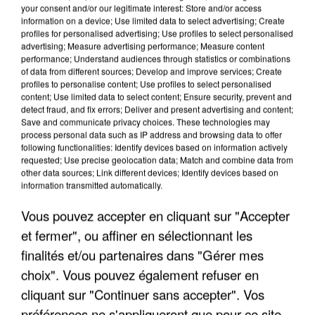
your consent and/or our legitimate interest: Store and/or access
information on a device; Use limited data to select advertising; Create
profiles for personalised advertising; Use profiles to select personalised
advertising; Measure advertising performance; Measure content
performance; Understand audiences through statistics or combinations
of data from different sources; Develop and improve services; Create
profiles to personalise content; Use profiles to select personalised
content; Use limited data to select content; Ensure security, prevent and
detect fraud, and fix errors; Deliver and present advertising and content;
Save and communicate privacy choices. These technologies may
process personal data such as IP address and browsing data to offer
following functionalities: Identify devices based on information actively
requested; Use precise geolocation data; Match and combine data from
other data sources; Link different devices; Identify devices based on
APRÈS TOUTES CES CANICULES, LES REFUGES
information transmitted automatically.
DE FAUNE SAUVAGE SONT...
Vous pouvez accepter en cliquant sur "Accepter
et fermer", ou affiner en sélectionnant les
finalités et/ou partenaires dans "Gérer mes
choix". Vous pouvez également refuser en
cliquant sur "Continuer sans accepter". Vos
préférences ne s'appliqueront que pour ce site.