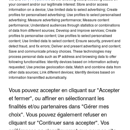
your consent and/or our legitimate interest: Store and/or access
information on a device; Use limited data to select advertising; Create
profiles for personalised advertising; Use profiles to select personalised
advertising; Measure advertising performance; Measure content
performance; Understand audiences through statistics or combinations
of data from different sources; Develop and improve services; Create
profiles to personalise content; Use profiles to select personalised
content; Use limited data to select content; Ensure security, prevent and
detect fraud, and fix errors; Deliver and present advertising and content;
Save and communicate privacy choices. These technologies may
process personal data such as IP address and browsing data to offer
following functionalities: Identify devices based on information actively
requested; Use precise geolocation data; Match and combine data from
other data sources; Link different devices; Identify devices based on
information transmitted automatically.
UN SECOND CADRE DE LA DZ MAFIA
INTERPELLÉ EN ALGÉRIE
Vous pouvez accepter en cliquant sur "Accepter
et fermer", ou affiner en sélectionnant les
finalités et/ou partenaires dans "Gérer mes
choix". Vous pouvez également refuser en
cliquant sur "Continuer sans accepter". Vos