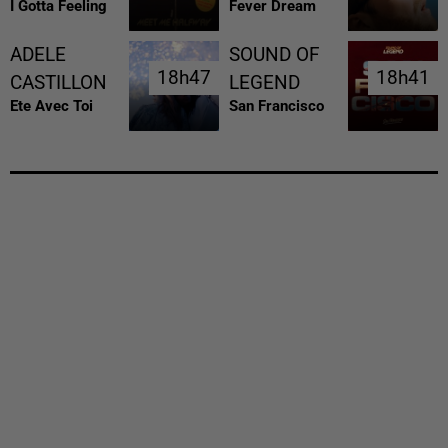
I Gotta Feeling
Fever Dream
ADELE
SOUND OF
18h47
18h47
18h41
18h41
CASTILLON
LEGEND
Ete Avec Toi
San Francisco