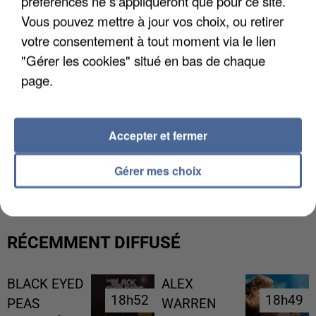
préférences ne s'appliqueront que pour ce site.
Vous pouvez mettre à jour vos choix, ou retirer
votre consentement à tout moment via le lien
"Gérer les cookies" situé en bas de chaque
page.
Accepter et fermer
UNE TOURISTE DE L’OISE EMPORTÉE PAR UNE
COULÉE DE BOUE EN HAUTE-SAVOIE
Gérer mes choix
RÉCEMMENT DIFFUSÉ
BLACK EYED
ALEX
18h52
18h52
18h49
18h49
PEAS
WARREN