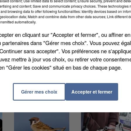
alised content; Use limited data to select content; Ensure security, prevent and detect
ertising and content; Save and communicate privacy choices. These technologies
and browsing data to offer following functionalities: Identify devices based on infor
eolocation data; Match and combine data from other data sources; Link different de
nsmitted automatically.
nées d'ordre privées. Des individus se font passer
pter en cliquant sur "Accepter et fermer", ou affiner en
 ce moment pour recueillir des informations sur les
/ou partenaires dans "Gérer mes choix". Vous pouvez éga
 domiciliation, raconte
le Parisien
. Les faussaires fo
"Continuer sans accepter". Vos préférences ne s'appliqu
ur parvenir à leurs fins. La direction des
uvez mettre à jour vos choix, ou retirer votre consenteme
ppellent donc à la vigilance. Une plainte a déjà été
en "Gérer les cookies" situé en bas de chaque page.
que contactez le 01 69 54 27 27.
Gérer mes choix
Accepter et fermer