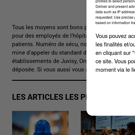
profiles to select person
Deliver and present adv
data such as IP address 
requested; Use precise g
based on information tra
Tous les moyens sont bons pour obtenir des don
Vous pouvez acce
pour des employés de l'hôpital Nord Essonne en
les finalités et
patients. Numéro de sécu, non de la mutuelle ou
en cliquant sur 
mine d'appeler du standard des pôles de santé po
ce site. Vous po
établissements de Juvisy, Orsay et Longjumeau a
moment via le li
déposée. Si vous aussi vous avez subi une arna
LES ARTICLES LES PLUS VUS