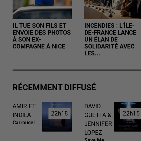
IL TUE SON FILS ET
INCENDIES : L’ÎLE-
ENVOIE DES PHOTOS
DE-FRANCE LANCE
À SON EX-
UN ÉLAN DE
COMPAGNE À NICE
SOLIDARITÉ AVEC
LES...
RÉCEMMENT DIFFUSÉ
AMIR ET
DAVID
22h18
22h18
22h15
22h15
INDILA
GUETTA &
Carrousel
JENNIFER
LOPEZ
Save Me