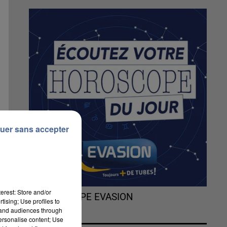
uer sans accepter
erest: Store and/or
L'HOROSCOPE EVASION
tising; Use profiles to
tand audiences through
personalise content; Use