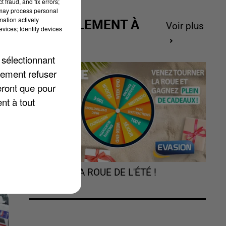
 fraud, and fix errors;
 may process personal
mation actively
ACTUELLEMENT À
Voir plus
vices; Identify devices
GAGNER
 sélectionnant
lement refuser
nt
eront que pour
nt à tout
TOURNEZ LA ROUE DE L'ÉTÉ !