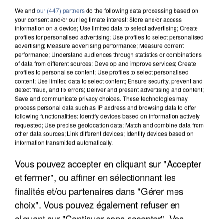
We and
our (447) partners
do the following data processing based on
your consent and/or our legitimate interest: Store and/or access
information on a device; Use limited data to select advertising; Create
profiles for personalised advertising; Use profiles to select personalised
advertising; Measure advertising performance; Measure content
performance; Understand audiences through statistics or combinations
of data from different sources; Develop and improve services; Create
profiles to personalise content; Use profiles to select personalised
content; Use limited data to select content; Ensure security, prevent and
detect fraud, and fix errors; Deliver and present advertising and content;
Save and communicate privacy choices. These technologies may
process personal data such as IP address and browsing data to offer
following functionalities: Identify devices based on information actively
requested; Use precise geolocation data; Match and combine data from
other data sources; Link different devices; Identify devices based on
information transmitted automatically.
UNE TOURISTE DE L’OISE EMPORTÉE PAR UNE
Vous pouvez accepter en cliquant sur "Accepter
COULÉE DE BOUE EN HAUTE-SAVOIE
et fermer", ou affiner en sélectionnant les
finalités et/ou partenaires dans "Gérer mes
choix". Vous pouvez également refuser en
cliquant sur "Continuer sans accepter". Vos