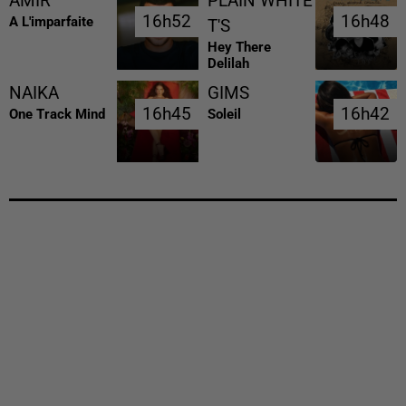
AMIR
PLAIN WHITE
16h52
16h52
16h48
16h48
A L'imparfaite
T'S
Hey There
Delilah
NAIKA
GIMS
16h45
16h45
16h42
16h42
One Track Mind
Soleil