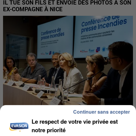
IL TUE SON FILS ET ENVOIE DES PHOTOS À SON
EX-COMPAGNE À NICE
Continuer sans accepter
INCENDIES : L’ÎLE-DE-FRANCE LANCE UN ÉLAN
Le respect de votre vie privée est
DE SOLIDARITÉ AVEC LES...
notre priorité