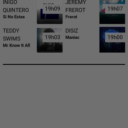
INIGO
JEREMY
19h09
19h09
19h07
19h07
QUINTERO
FREROT
Si No Estas
Frerot
TEDDY
DISIZ
19h03
19h03
19h00
19h00
Maniac
SWIMS
Mr Know It All