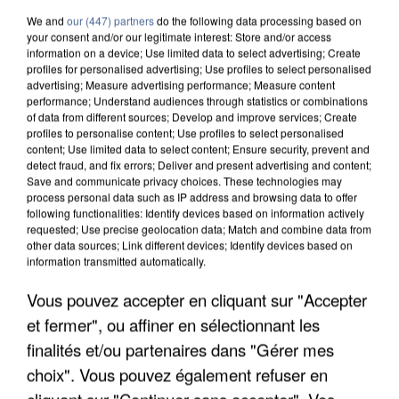
We and
our (447) partners
do the following data processing based on
your consent and/or our legitimate interest: Store and/or access
information on a device; Use limited data to select advertising; Create
profiles for personalised advertising; Use profiles to select personalised
advertising; Measure advertising performance; Measure content
performance; Understand audiences through statistics or combinations
of data from different sources; Develop and improve services; Create
profiles to personalise content; Use profiles to select personalised
content; Use limited data to select content; Ensure security, prevent and
detect fraud, and fix errors; Deliver and present advertising and content;
Save and communicate privacy choices. These technologies may
process personal data such as IP address and browsing data to offer
following functionalities: Identify devices based on information actively
requested; Use precise geolocation data; Match and combine data from
other data sources; Link different devices; Identify devices based on
information transmitted automatically.
APRÈS TOUTES CES CANICULES, LES REFUGES
Vous pouvez accepter en cliquant sur "Accepter
DE FAUNE SAUVAGE SONT...
et fermer", ou affiner en sélectionnant les
finalités et/ou partenaires dans "Gérer mes
choix". Vous pouvez également refuser en