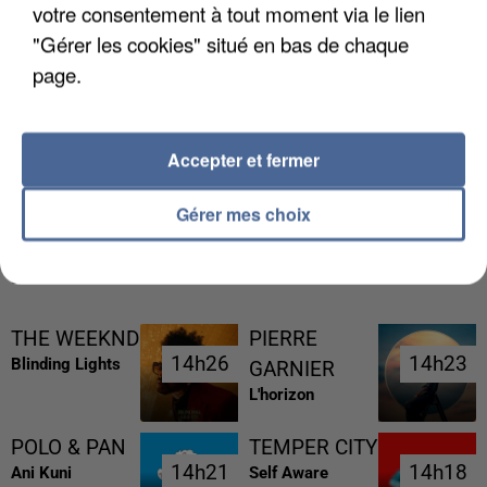
votre consentement à tout moment via le lien
"Gérer les cookies" situé en bas de chaque
page.
UNE TOURISTE DE L’OISE EMPORTÉE PAR UNE
Accepter et fermer
COULÉE DE BOUE EN HAUTE-SAVOIE
Gérer mes choix
RÉCEMMENT DIFFUSÉ
THE WEEKND
PIERRE
14h26
14h26
14h23
14h23
Blinding Lights
GARNIER
L'horizon
POLO & PAN
TEMPER CITY
14h21
14h21
14h18
14h18
Ani Kuni
Self Aware