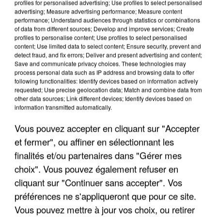
profiles for personalised advertising; Use profiles to select personalised
advertising; Measure advertising performance; Measure content
performance; Understand audiences through statistics or combinations
of data from different sources; Develop and improve services; Create
profiles to personalise content; Use profiles to select personalised
content; Use limited data to select content; Ensure security, prevent and
detect fraud, and fix errors; Deliver and present advertising and content;
Save and communicate privacy choices. These technologies may
process personal data such as IP address and browsing data to offer
following functionalities: Identify devices based on information actively
requested; Use precise geolocation data; Match and combine data from
UN SECOND CADRE DE LA DZ MAFIA
other data sources; Link different devices; Identify devices based on
INTERPELLÉ EN ALGÉRIE
information transmitted automatically.
Vous pouvez accepter en cliquant sur "Accepter
et fermer", ou affiner en sélectionnant les
finalités et/ou partenaires dans "Gérer mes
choix". Vous pouvez également refuser en
cliquant sur "Continuer sans accepter". Vos
préférences ne s'appliqueront que pour ce site.
Vous pouvez mettre à jour vos choix, ou retirer