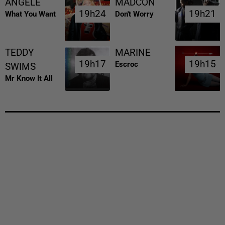
ANGELE
MADCON
19h24
19h24
19h21
19h21
What You Want
Don't Worry
TEDDY
MARINE
19h17
19h17
19h15
19h15
Escroc
SWIMS
Mr Know It All