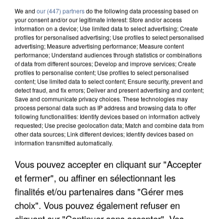
We and
our (447) partners
do the following data processing based on
your consent and/or our legitimate interest: Store and/or access
information on a device; Use limited data to select advertising; Create
profiles for personalised advertising; Use profiles to select personalised
advertising; Measure advertising performance; Measure content
performance; Understand audiences through statistics or combinations
of data from different sources; Develop and improve services; Create
profiles to personalise content; Use profiles to select personalised
content; Use limited data to select content; Ensure security, prevent and
detect fraud, and fix errors; Deliver and present advertising and content;
Save and communicate privacy choices. These technologies may
process personal data such as IP address and browsing data to offer
following functionalities: Identify devices based on information actively
requested; Use precise geolocation data; Match and combine data from
other data sources; Link different devices; Identify devices based on
information transmitted automatically.
UN SECOND CADRE DE LA DZ MAFIA
Vous pouvez accepter en cliquant sur "Accepter
INTERPELLÉ EN ALGÉRIE
et fermer", ou affiner en sélectionnant les
finalités et/ou partenaires dans "Gérer mes
choix". Vous pouvez également refuser en
cliquant sur "Continuer sans accepter". Vos