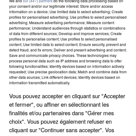
We and
our (447) partners
do the following data processing based on
your consent and/or our legitimate interest: Store and/or access
information on a device; Use limited data to select advertising; Create
profiles for personalised advertising; Use profiles to select personalised
advertising; Measure advertising performance; Measure content
performance; Understand audiences through statistics or combinations
of data from different sources; Develop and improve services; Create
profiles to personalise content; Use profiles to select personalised
content; Use limited data to select content; Ensure security, prevent and
detect fraud, and fix errors; Deliver and present advertising and content;
Save and communicate privacy choices. These technologies may
process personal data such as IP address and browsing data to offer
following functionalities: Identify devices based on information actively
requested; Use precise geolocation data; Match and combine data from
other data sources; Link different devices; Identify devices based on
information transmitted automatically.
L’UN DES FONDATEURS SUPPOSÉS DE LA DZ
MAFIA INTERPELLÉ EN ALGÉRIE
Vous pouvez accepter en cliquant sur "Accepter
et fermer", ou affiner en sélectionnant les
finalités et/ou partenaires dans "Gérer mes
choix". Vous pouvez également refuser en
cliquant sur "Continuer sans accepter". Vos