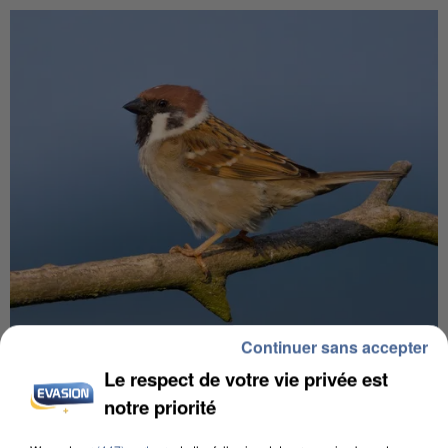
Continuer sans accepter
APRÈS TOUTES CES CANICULES, LES REFUGES
DE FAUNE SAUVAGE SONT...
Le respect de votre vie privée est
notre priorité