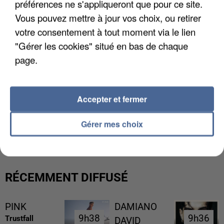
préférences ne s'appliqueront que pour ce site.
Vous pouvez mettre à jour vos choix, ou retirer
votre consentement à tout moment via le lien
"Gérer les cookies" situé en bas de chaque
page.
Accepter et fermer
UN SECOND CADRE DE LA DZ MAFIA
Gérer mes choix
INTERPELLÉ EN ALGÉRIE
RÉCEMMENT DIFFUSÉ
PINK
DAMIANO
9h38
9h38
9h36
9h36
Trustfall
DAVID