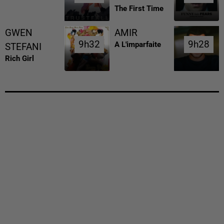
The First Time
GWEN
AMIR
9h32
9h32
9h28
9h28
A L'imparfaite
STEFANI
Rich Girl