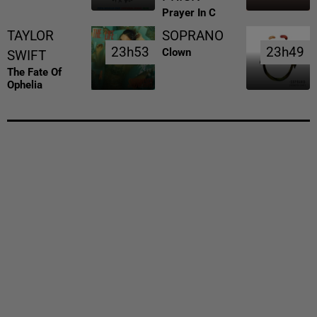
Prayer In C
TAYLOR
SOPRANO
23h53
23h53
23h49
23h49
Clown
SWIFT
The Fate Of
Ophelia