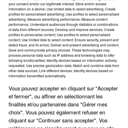
your consent and/or our legitimate interest: Store and/or access
information on a device; Use limited data to select advertising; Create
profiles for personalised advertising; Use profiles to select personalised
advertising; Measure advertising performance; Measure content
performance; Understand audiences through statistics or combinations
of data from different sources; Develop and improve services; Create
profiles to personalise content; Use profiles to select personalised
content; Use limited data to select content; Ensure security, prevent and
detect fraud, and fix errors; Deliver and present advertising and content;
Save and communicate privacy choices. These technologies may
process personal data such as IP address and browsing data to offer
following functionalities: Identify devices based on information actively
requested; Use precise geolocation data; Match and combine data from
other data sources; Link different devices; Identify devices based on
APRÈS TOUTES CES CANICULES, LES REFUGES
information transmitted automatically.
DE FAUNE SAUVAGE SONT...
Vous pouvez accepter en cliquant sur "Accepter
et fermer", ou affiner en sélectionnant les
finalités et/ou partenaires dans "Gérer mes
choix". Vous pouvez également refuser en
cliquant sur "Continuer sans accepter". Vos