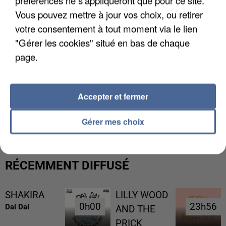
préférences ne s'appliqueront que pour ce site.
Vous pouvez mettre à jour vos choix, ou retirer
votre consentement à tout moment via le lien
"Gérer les cookies" situé en bas de chaque
page.
Accepter et fermer
L’UN DES FONDATEURS SUPPOSÉS DE LA DZ
MAFIA INTERPELLÉ EN ALGÉRIE
Gérer mes choix
RÉCEMMENT DIFFUSÉ
SHAKIRA
LILLY WOOD
0h00
0h00
23h56
23h56
Dai Dai
AND THE
PRICK