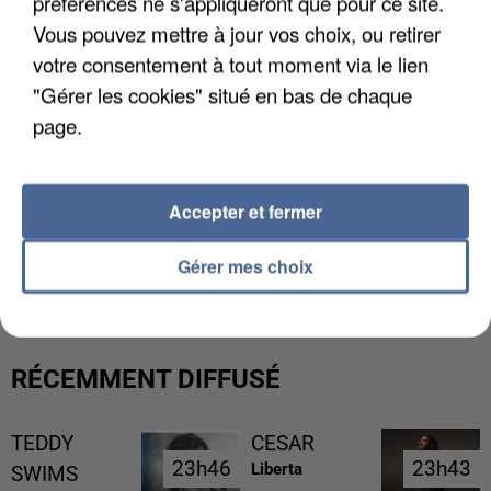
préférences ne s'appliqueront que pour ce site.
Vous pouvez mettre à jour vos choix, ou retirer
votre consentement à tout moment via le lien
"Gérer les cookies" situé en bas de chaque
page.
Accepter et fermer
L’UN DES FONDATEURS SUPPOSÉS DE LA DZ
MAFIA INTERPELLÉ EN ALGÉRIE
Gérer mes choix
RÉCEMMENT DIFFUSÉ
TEDDY
CESAR
23h46
23h46
23h43
23h43
Liberta
SWIMS