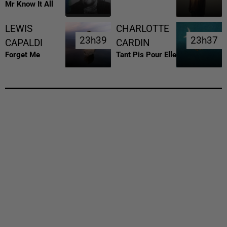
Mr Know It All
LEWIS
CHARLOTTE
23h39
23h39
23h37
23h37
CAPALDI
CARDIN
Forget Me
Tant Pis Pour Elle