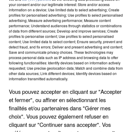
your consent and/or our legitimate interest: Store and/or access
information on a device; Use limited data to select advertising; Create
profiles for personalised advertising; Use profiles to select personalised
advertising; Measure advertising performance; Measure content
performance; Understand audiences through statistics or combinations
of data from different sources; Develop and improve services; Create
profiles to personalise content; Use profiles to select personalised
content; Use limited data to select content; Ensure security, prevent and
detect fraud, and fix errors; Deliver and present advertising and content;
Save and communicate privacy choices. These technologies may
process personal data such as IP address and browsing data to offer
following functionalities: Identify devices based on information actively
requested; Use precise geolocation data; Match and combine data from
other data sources; Link different devices; Identify devices based on
information transmitted automatically.
APRÈS TOUTES CES CANICULES, LES REFUGES
DE FAUNE SAUVAGE SONT...
Vous pouvez accepter en cliquant sur "Accepter
et fermer", ou affiner en sélectionnant les
finalités et/ou partenaires dans "Gérer mes
choix". Vous pouvez également refuser en
cliquant sur "Continuer sans accepter". Vos