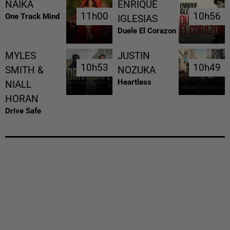
NAIKA
ENRIQUE
11h00
11h00
10h56
10h56
One Track Mind
IGLESIAS
Duele El Corazon
MYLES
JUSTIN
10h53
10h53
10h49
10h49
SMITH &
NOZUKA
Heartless
NIALL
HORAN
Drive Safe