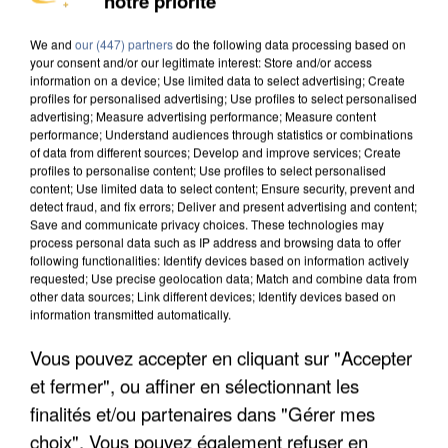
notre priorité
We and
our (447) partners
do the following data processing based on
your consent and/or our legitimate interest: Store and/or access
information on a device; Use limited data to select advertising; Create
profiles for personalised advertising; Use profiles to select personalised
advertising; Measure advertising performance; Measure content
performance; Understand audiences through statistics or combinations
of data from different sources; Develop and improve services; Create
profiles to personalise content; Use profiles to select personalised
content; Use limited data to select content; Ensure security, prevent and
detect fraud, and fix errors; Deliver and present advertising and content;
Save and communicate privacy choices. These technologies may
process personal data such as IP address and browsing data to offer
following functionalities: Identify devices based on information actively
requested; Use precise geolocation data; Match and combine data from
other data sources; Link different devices; Identify devices based on
information transmitted automatically.
UNE TOURISTE DE L’OISE EMPORTÉE PAR UNE
COULÉE DE BOUE EN HAUTE-SAVOIE
Vous pouvez accepter en cliquant sur "Accepter
et fermer", ou affiner en sélectionnant les
finalités et/ou partenaires dans "Gérer mes
choix". Vous pouvez également refuser en