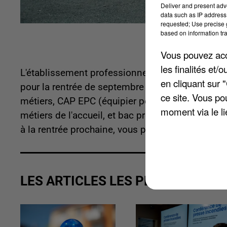
Deliver and present adv
data such as IP address 
requested; Use precise g
based on information tra
Vous pouvez acce
les finalités et
L'établissement professionnel privé Lycée De C
en cliquant sur 
pour la rentrée de septembre 2020. Les élèves
ce site. Vous po
métiers, CAP EPC (équipier polyvalent du comme
moment via le li
métiers de l'accueil, et bac pro commerce et ven
à la rentrée prochaine, vous pouvez prendre con
LES ARTICLES LES PLUS VUS