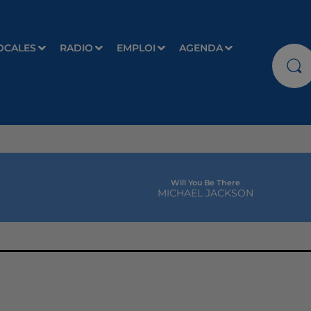
OCALES
RADIO
EMPLOI
AGENDA
Will You Be There
MICHAEL JACKSON