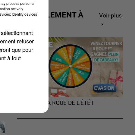
 may process personal
mation actively
ACTUELLEMENT À
vices; Identify devices
Voir plus
GAGNER
 sélectionnant
lement refuser
eront que pour
nt à tout
e
TOURNEZ LA ROUE DE L'ÉTÉ !