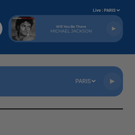
Live :
PARIS
Will You Be There
MICHAEL JACKSON
PARIS