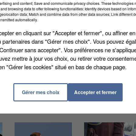
ertising and content; Save and communicate privacy choices. These technologies
and browsing data to offer following functionalities: Identify devices based on infor
eolocation data; Match and combine data from other data sources; Link different de
nsmitted automatically.
pter en cliquant sur "Accepter et fermer", ou affiner en
/ou partenaires dans "Gérer mes choix". Vous pouvez éga
ouasnon situé à Dreux propose plusieurs formations
"Continuer sans accepter". Vos préférences ne s'appliqu
 pourront intégrer des sections comme 3ème prépa-
uvez mettre à jour vos choix, ou retirer votre consenteme
rce), bac pro ASSP, bac pro animation EPA, bac pro
en "Gérer les cookies" situé en bas de chaque page.
te. Si vous souhaitez que votre enfant intègre le lycé
tact avec l'établissement au 02.37.422.993.
Gérer mes choix
Accepter et fermer