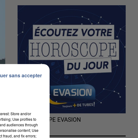
uer sans accepter
erest: Store and/or
tising; Use profiles to
L'HOROSCOPE EVASION
tand audiences through
personalise content; Use
 fraud, and fix errors;