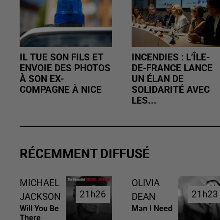
IL TUE SON FILS ET
INCENDIES : L’ÎLE-
ENVOIE DES PHOTOS
DE-FRANCE LANCE
À SON EX-
UN ÉLAN DE
COMPAGNE À NICE
SOLIDARITÉ AVEC
LES...
RÉCEMMENT DIFFUSÉ
MICHAEL
OLIVIA
21h26
21h26
21h23
21h23
JACKSON
DEAN
Will You Be
Man I Need
There