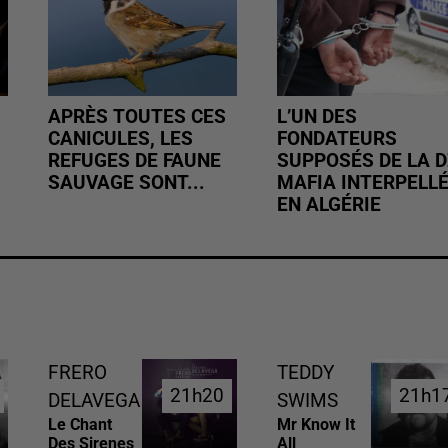
APRÈS TOUTES CES
L’UN DES
CANICULES, LES
FONDATEURS
REFUGES DE FAUNE
SUPPOSÉS DE LA D
SAUVAGE SONT...
MAFIA INTERPELL
EN ALGÉRIE
FRERO
TEDDY
21h20
21h20
21h1
21h1
DELAVEGA
SWIMS
Le Chant
Mr Know It
Des Sirenes
All