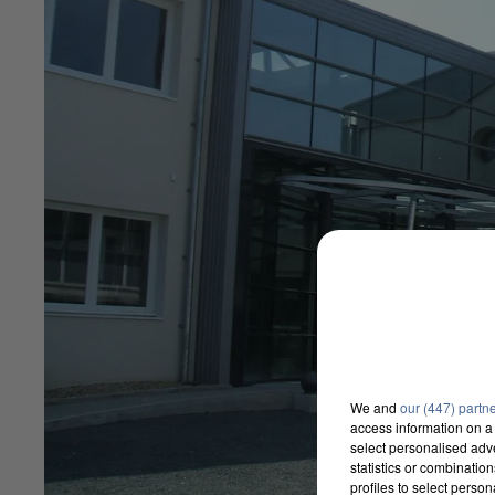
We and
our (447) partn
access information on a 
select personalised ad
statistics or combinatio
profiles to select person