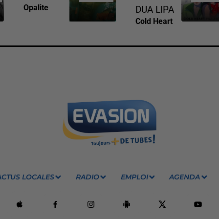
Opalite
DUA LIPA
Cold Heart
ACTUS LOCALES
RADIO
EMPLOI
AGENDA