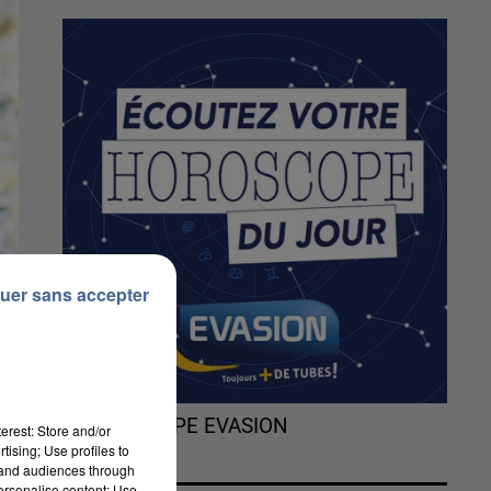
uer sans accepter
L'HOROSCOPE EVASION
erest: Store and/or
tising; Use profiles to
tand audiences through
personalise content; Use