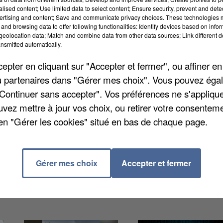
alised content; Use limited data to select content; Ensure security, prevent and detect
ertising and content; Save and communicate privacy choices. These technologies
and browsing data to offer following functionalities: Identify devices based on infor
 dans le département, de nombreux figurants sont
eolocation data; Match and combine data from other data sources; Link different de
nsmitted automatically.
e de casting recherche plus précisément des hommes
icité, il est demandé à ce que ces figurants soient
pter en cliquant sur "Accepter et fermer", ou affiner en
ice militaire, ou soient pompiers ou policiers. Des
/ou partenaires dans "Gérer mes choix". Vous pouvez éga
de batailles » sont également recherchés pour intégr
"Continuer sans accepter". Vos préférences ne s'appliqu
ent tenu secret. Le tournage se déroulera entre le 24
uvez mettre à jour vos choix, ou retirer votre consenteme
les figurants. Pour y participer, envoyer votre
en "Gérer les cookies" situé en bas de chaque page.
ante :
a5casting2021@gmail.com
avec pour
Gérer mes choix
Accepter et fermer