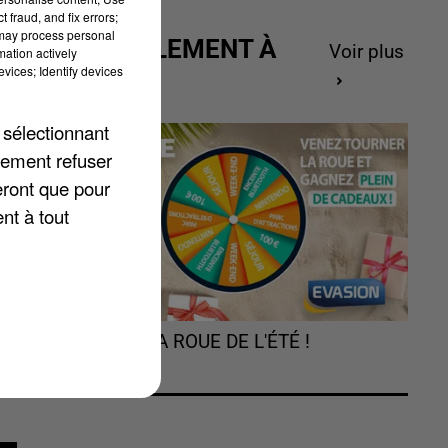
 fraud, and fix errors;
 may process personal
ACTUELLEMENT À
Voir plus
mation actively
vices; Identify devices
GAGNER
 sélectionnant
lement refuser
er
eront que pour
nt à tout
TOURNEZ LA ROUE DE L'ÉTÉ !