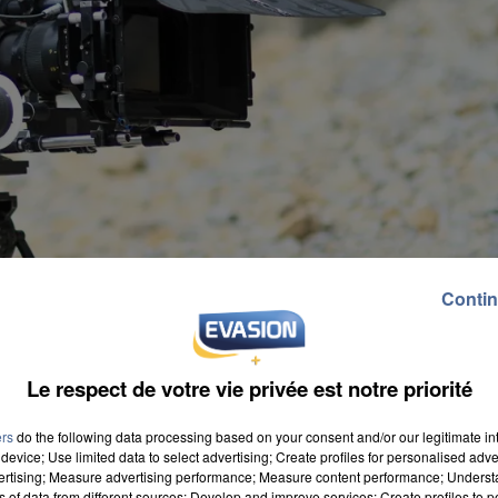
Contin
Le respect de votre vie privée est notre priorité
ers
do the following data processing based on your consent and/or our legitimate int
device; Use limited data to select advertising; Create profiles for personalised adver
vertising; Measure advertising performance; Measure content performance; Unders
ns of data from different sources; Develop and improve services; Create profiles to 