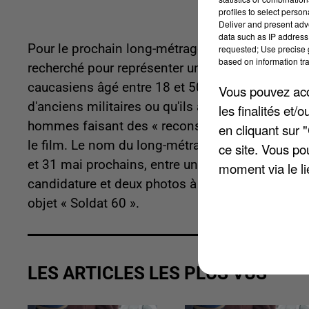
profiles to select person
Deliver and present adv
data such as IP address 
Pour le prochain long-métrage qui se déroulera
requested; Use precise g
based on information tra
recherché pour représenter une armée. L'équip
caucasiens âgé entre 18 et 50 ans. Petite spécif
Vous pouvez acce
d'anciens militaires ou qu'ils aient fait leur serv
les finalités et
hommes faisant des « reconstitution historique 
en cliquant sur 
le film. Le nom du long-métrage est pour le mom
ce site. Vous po
et 31 mai prochains, entre un et trois jours pour 
moment via le li
candidature et deux photos à l'adresse mail suiv
objet « Soldat 60 ».
LES ARTICLES LES PLUS VUS