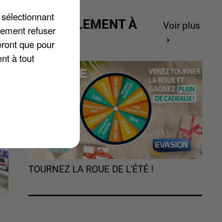
r
 sélectionnant
ACTUELLEMENT À
Voir plus
lement refuser
GAGNER
eront que pour
nt à tout
TOURNEZ LA ROUE DE L'ÉTÉ !