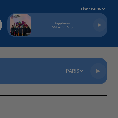
Live :
PARIS
Payphone
MAROON 5
PARIS