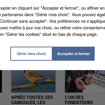
ms recherche des figurants masculins uniquement pou
pter en cliquant sur "Accepter et fermer", ou affiner en
faut avoir entre 20 et 60 ans, de toutes origines
/ou partenaires dans "Gérer mes choix". Vous pouvez éga
 photos récentes en pied et en portrait, vos
"Continuer sans accepter". Vos préférences ne s'appliqu
adresse
figutempsmort@gmail.com
.
uvez mettre à jour vos choix, ou retirer votre consenteme
en "Gérer les cookies" situé en bas de chaque page.
Gérer mes choix
Accepter et fermer
APRÈS TOUTES CES
L’UN DES
CANICULES, LES
FONDATEURS