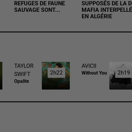
REFUGES DE FAUNE
SUPPOSÉS DE LA D
SAUVAGE SONT...
MAFIA INTERPELL
EN ALGÉRIE
TAYLOR
AVICII
2h22
2h22
2h19
2h19
Without You
SWIFT
Opalite