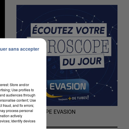
uer sans accepter
erest: Store and/or
tising; Use profiles to
tand audiences through
personalise content; Use
 fraud, and fix errors;
 may process personal
L'HOROSCOPE EVASION
mation actively
n
vices; Identify devices