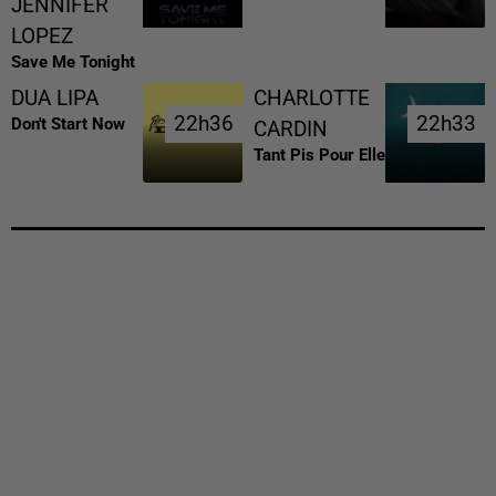
JENNIFER
LOPEZ
Save Me Tonight
DUA LIPA
CHARLOTTE
22h36
22h36
22h33
22h33
Don't Start Now
CARDIN
Tant Pis Pour Elle