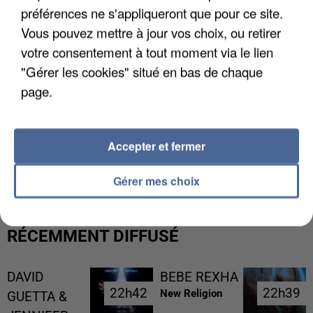
préférences ne s'appliqueront que pour ce site.
Vous pouvez mettre à jour vos choix, ou retirer
votre consentement à tout moment via le lien
"Gérer les cookies" situé en bas de chaque
page.
Accepter et fermer
UNE TOURISTE DE L’OISE EMPORTÉE PAR UNE
COULÉE DE BOUE EN HAUTE-SAVOIE
Gérer mes choix
RÉCEMMENT DIFFUSÉ
DAVID
BEBE REXHA
22h42
22h42
22h39
22h39
New Religion
GUETTA &