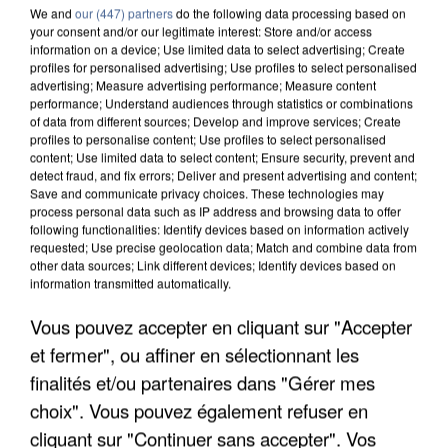
We and
our (447) partners
do the following data processing based on
your consent and/or our legitimate interest: Store and/or access
information on a device; Use limited data to select advertising; Create
profiles for personalised advertising; Use profiles to select personalised
advertising; Measure advertising performance; Measure content
performance; Understand audiences through statistics or combinations
of data from different sources; Develop and improve services; Create
profiles to personalise content; Use profiles to select personalised
content; Use limited data to select content; Ensure security, prevent and
detect fraud, and fix errors; Deliver and present advertising and content;
Save and communicate privacy choices. These technologies may
process personal data such as IP address and browsing data to offer
following functionalities: Identify devices based on information actively
requested; Use precise geolocation data; Match and combine data from
other data sources; Link different devices; Identify devices based on
UN SECOND CADRE DE LA DZ MAFIA
information transmitted automatically.
INTERPELLÉ EN ALGÉRIE
Vous pouvez accepter en cliquant sur "Accepter
et fermer", ou affiner en sélectionnant les
finalités et/ou partenaires dans "Gérer mes
choix". Vous pouvez également refuser en
cliquant sur "Continuer sans accepter". Vos