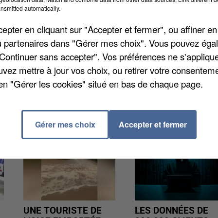
nsmitted automatically.
 cérémonie de clôture. En Seine-et-Marne, il y en aura
n 4.000 personnes) et Torcy (stade nautique, pour 1.0
pter en cliquant sur "Accepter et fermer", ou affiner en
/ou partenaires dans "Gérer mes choix". Vous pouvez éga
"Continuer sans accepter". Vos préférences ne s'appliqu
uvez mettre à jour vos choix, ou retirer votre consenteme
en "Gérer les cookies" situé en bas de chaque page.
Gérer mes choix
Accepter et fermer
UNE TOURISTE DE
LES DONNÉES DE