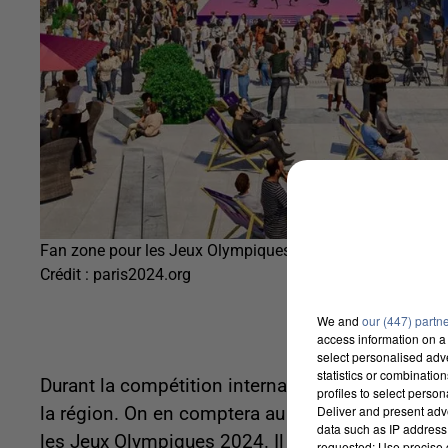
Fan zone pour les Jeux Olympiques de 2024
Crédit :
paris2024.org
We and
our (447) partn
access information on a 
select personalised ad
statistics or combinatio
Durant la compétition internationale, environ 3
profiles to select person
Deliver and present adv
la région. On en comptera au moins deux par dé
data such as IP address 
les Jeux Olympiques 2024. Il s'agira de sites gra
requested; Use precise g