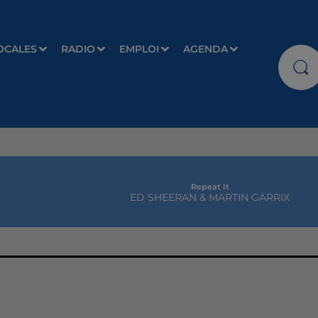
OCALES
RADIO
EMPLOI
AGENDA
Repeat It
ED SHEERAN & MARTIN GARRIX