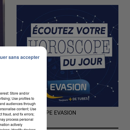
uer sans accepter
erest: Store and/or
tising; Use profiles to
tand audiences through
personalise content; Use
e
L'HOROSCOPE EVASION
 fraud, and fix errors;
 may process personal
er
mation actively
vices; Identify devices