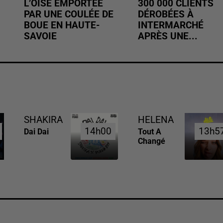
L’OISE EMPORTÉE
300 000 CLIENTS
PAR UNE COULÉE DE
DÉROBÉES À
BOUE EN HAUTE-
INTERMARCHÉ
SAVOIE
APRÈS UNE...
SHAKIRA
HELENA
14h00
14h00
13h5
13h5
Dai Dai
Tout A
Changé