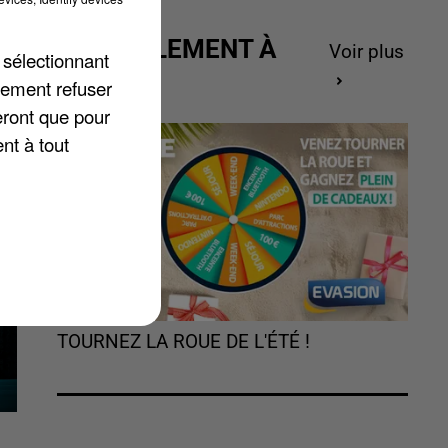
ACTUELLEMENT À
00
Voir plus
 sélectionnant
GAGNER
lement refuser
eront que pour
nt à tout
TOURNEZ LA ROUE DE L'ÉTÉ !