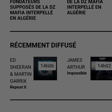
FONDATEURS
DE LA DZ MAFIA
SUPPOSÉS DE LA DZ
INTERPELLÉ EN
MAFIA INTERPELLÉ
ALGÉRIE
EN ALGÉRIE
RÉCEMMENT DIFFUSÉ
ED
JAMES
14h06
14h06
14h02
14h02
SHEERAN
ARTHUR
Impossible
& MARTIN
GARRIX
Repeat It