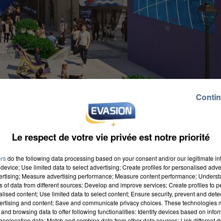
Contin
Le respect de votre vie privée est notre priorité
ers
do the following data processing based on your consent and/or our legitimate int
device; Use limited data to select advertising; Create profiles for personalised adver
vertising; Measure advertising performance; Measure content performance; Unders
ns of data from different sources; Develop and improve services; Create profiles to 
0 « zones de célébration » seront déployées dans tout
alised content; Use limited data to select content; Ensure security, prevent and detect
ertising and content; Save and communicate privacy choices. These technologies
partement, qui permettront aux spectateurs d'appréci
and browsing data to offer following functionalities: Identify devices based on infor
tuits d'accès, avec un écran géant pour suivre la
eolocation data; Match and combine data from other data sources; Link different de