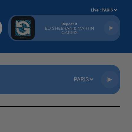
Live :
PARIS
Repeat It
ED SHEERAN & MARTIN
GARRIX
PARIS