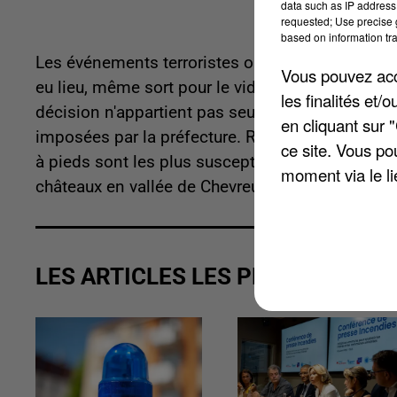
data such as IP address 
requested; Use precise g
based on information tra
Les événements terroristes ont modifié les cale
Vous pouvez acce
eu lieu, même sort pour le vide-grenier de Claye
les finalités et
décision n'appartient pas seulement aux commu
en cliquant sur 
imposées par la préfecture. Renforcement des fo
ce site. Vous po
à pieds sont les plus susceptibles d'être annulée
moment via le li
châteaux en vallée de Chevreuse en novembre.
LES ARTICLES LES PLUS VUS