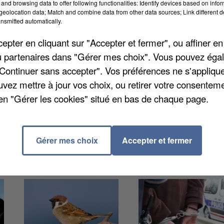
and browsing data to offer following functionalities: Identify devices based on infor
eolocation data; Match and combine data from other data sources; Link different de
nsmitted automatically.
ndriers. Dimanche, la brocante de Guyancourt n’a pas
pter en cliquant sur "Accepter et fermer", ou affiner en
-sous-Bois qui devait se dérouler le mois prochain. La
/ou partenaires dans "Gérer mes choix". Vous pouvez éga
nes, ces derniers devant respecter les mesures
"Continuer sans accepter". Vos préférences ne s'appliqu
rces de l'ordre, délimitation de périmètre. Les cours
uvez mettre à jour vos choix, ou retirer votre consenteme
s, c'est le cas de la 16è édition de la Route des 4
en "Gérer les cookies" situé en bas de chaque page.
Gérer mes choix
Accepter et fermer