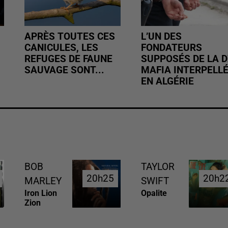
APRÈS TOUTES CES
L’UN DES
CANICULES, LES
FONDATEURS
REFUGES DE FAUNE
SUPPOSÉS DE LA D
SAUVAGE SONT...
MAFIA INTERPELL
EN ALGÉRIE
BOB
TAYLOR
20h25
20h25
20h2
20h2
MARLEY
SWIFT
Iron Lion
Opalite
Zion