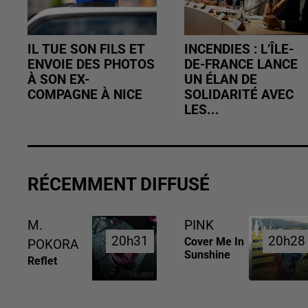
IL TUE SON FILS ET
INCENDIES : L’ÎLE-
ENVOIE DES PHOTOS
DE-FRANCE LANCE
À SON EX-
UN ÉLAN DE
COMPAGNE À NICE
SOLIDARITÉ AVEC
LES...
RÉCEMMENT DIFFUSÉ
M.
PINK
20h31
20h31
20h28
20h28
Cover Me In
POKORA
Sunshine
Reflet