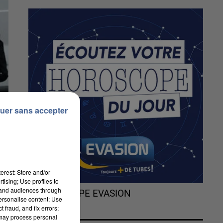
uer sans accepter
erest: Store and/or
tising; Use profiles to
tand audiences through
L'HOROSCOPE EVASION
personalise content; Use
 fraud, and fix errors;
 may process personal