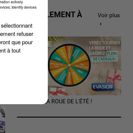
mation actively
vices; Identify devices
ACTUELLEMENT À
Voir plus
GAGNER
 sélectionnant
lement refuser
eront que pour
es
nt à tout
TOURNEZ LA ROUE DE L'ÉTÉ !