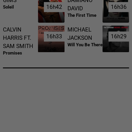
GIMS
DAMIANO
16h42
16h42
16h36
16h36
Soleil
DAVID
The First Time
CALVIN
MICHAEL
16h33
16h33
16h29
16h29
HARRIS FT.
JACKSON
Will You Be There
SAM SMITH
Promises