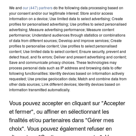
We and
our (447) partners
do the following data processing based on
your consent and/or our legitimate interest: Store and/or access
information on a device; Use limited data to select advertising; Create
profiles for personalised advertising; Use profiles to select personalised
advertising; Measure advertising performance; Measure content
performance; Understand audiences through statistics or combinations
of data from different sources; Develop and improve services; Create
profiles to personalise content; Use profiles to select personalised
content; Use limited data to select content; Ensure security, prevent and
detect fraud, and fix errors; Deliver and present advertising and content;
Save and communicate privacy choices. These technologies may
process personal data such as IP address and browsing data to offer
following functionalities: Identify devices based on information actively
requested; Use precise geolocation data; Match and combine data from
other data sources; Link different devices; Identify devices based on
information transmitted automatically.
UNE TOURISTE DE L’OISE EMPORTÉE PAR UNE
Vous pouvez accepter en cliquant sur "Accepter
COULÉE DE BOUE EN HAUTE-SAVOIE
et fermer", ou affiner en sélectionnant les
finalités et/ou partenaires dans "Gérer mes
choix". Vous pouvez également refuser en