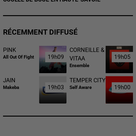
RÉCEMMENT DIFFUSÉ
PINK
CORNEILLE &
19h09
19h09
19h05
19h05
All Out Of Fight
VITAA
Ensemble
JAIN
TEMPER CITY
19h03
19h03
19h00
19h00
Makeba
Self Aware