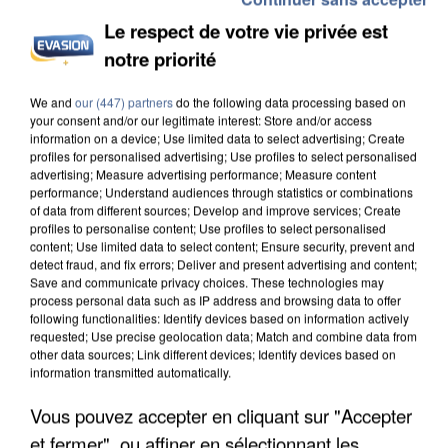
Le respect de votre vie privée est
notre priorité
L’UN DES FONDATEURS SUPPOSÉS DE LA DZ
We and
our (447) partners
do the following data processing based on
your consent and/or our legitimate interest: Store and/or access
MAFIA INTERPELLÉ EN ALGÉRIE
information on a device; Use limited data to select advertising; Create
profiles for personalised advertising; Use profiles to select personalised
advertising; Measure advertising performance; Measure content
performance; Understand audiences through statistics or combinations
of data from different sources; Develop and improve services; Create
profiles to personalise content; Use profiles to select personalised
content; Use limited data to select content; Ensure security, prevent and
detect fraud, and fix errors; Deliver and present advertising and content;
Save and communicate privacy choices. These technologies may
process personal data such as IP address and browsing data to offer
following functionalities: Identify devices based on information actively
requested; Use precise geolocation data; Match and combine data from
other data sources; Link different devices; Identify devices based on
information transmitted automatically.
Vous pouvez accepter en cliquant sur "Accepter
et fermer", ou affiner en sélectionnant les