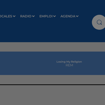
OCALES
RADIO
EMPLOI
AGENDA
Losing My Religion
REM