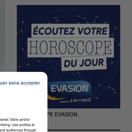
uer sans accepter
L'HOROSCOPE EVASION
erest: Store and/or
tising; Use profiles to
tand audiences through