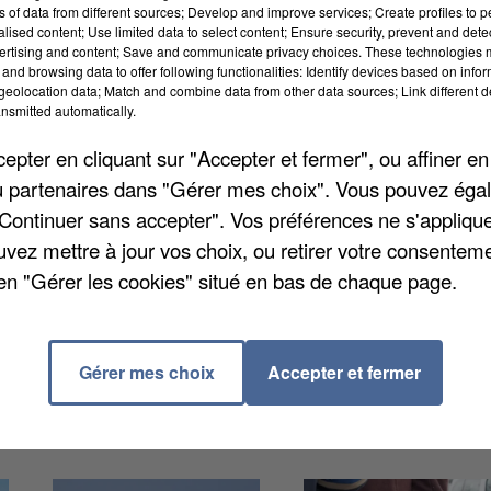
ns of data from different sources; Develop and improve services; Create profiles to 
alised content; Use limited data to select content; Ensure security, prevent and detect
ertising and content; Save and communicate privacy choices. These technologies
and browsing data to offer following functionalities: Identify devices based on infor
eolocation data; Match and combine data from other data sources; Link different de
nsmitted automatically.
ter quatre éoliennes. Une demande qui sera faite en
elle disposition ne plaît pas aux riverains des
pter en cliquant sur "Accepter et fermer", ou affiner en
n sur le fait que les règles sont bien respectées en
/ou partenaires dans "Gérer mes choix". Vous pouvez éga
La loi prévoit un minimum de 500 m entre les éolienn
"Continuer sans accepter". Vos préférences ne s'appliqu
ituées à 1.200 m. Sur cette discorde les élus sont en
uvez mettre à jour vos choix, ou retirer votre consenteme
e n'étaient pas intéressés par ce projet. Une fois
en "Gérer les cookies" situé en bas de chaque page.
ruction et une enquête publique sera lancée sur une
Gérer mes choix
Accepter et fermer