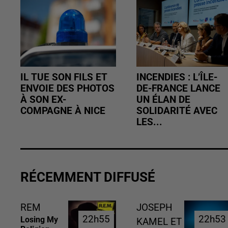
IL TUE SON FILS ET
INCENDIES : L’ÎLE-
ENVOIE DES PHOTOS
DE-FRANCE LANCE
À SON EX-
UN ÉLAN DE
COMPAGNE À NICE
SOLIDARITÉ AVEC
LES...
RÉCEMMENT DIFFUSÉ
REM
JOSEPH
22h55
22h55
22h53
22h53
Losing My
KAMEL ET