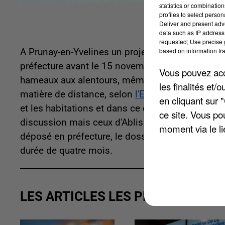
statistics or combinatio
profiles to select person
Deliver and present adv
data such as IP address 
requested; Use precise g
based on information tra
A Prunay-en-Yvelines un projet prévoir d'implan
préfecture avant le 15 novembre. Mais cette nouv
Vous pouvez acce
hameaux aux alentours, même le maire insiste bie
les finalités et
matière de distance, selon
l'Echo Républicain
. 
en cliquant sur 
et les habitations et dans ce cas, elles seront s
ce site. Vous po
discussion mais ceux d'Ablis ou encore Orsonvill
moment via le li
déposé en préfecture, le dossier entrera en inst
durée de quatre mois.
LES ARTICLES LES PLUS VUS