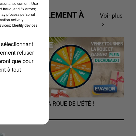
personalise content; Use
 fraud, and fix errors;
ACTUELLEMENT À
 may process personal
Voir plus
mation actively
GAGNER
vices; Identify devices
 sélectionnant
lement refuser
es
eront que pour
nt à tout
TOURNEZ LA ROUE DE L'ÉTÉ !