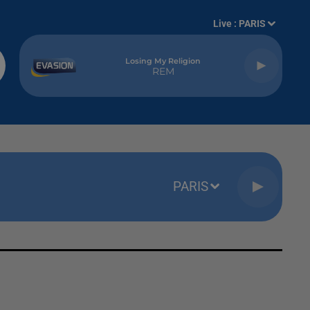
Live :
PARIS
Losing My Religion
REM
PARIS